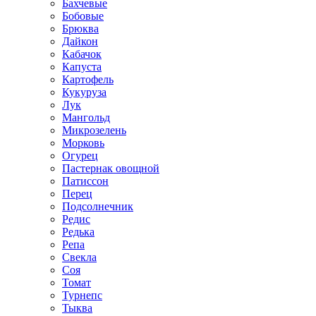
Бахчевые
Бобовые
Брюква
Дайкон
Кабачок
Капуста
Картофель
Кукуруза
Лук
Мангольд
Микрозелень
Морковь
Огурец
Пастернак овощной
Патиссон
Перец
Подсолнечник
Редис
Редька
Репа
Свекла
Соя
Томат
Турнепс
Тыква