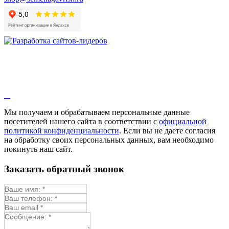
Гибискус лекарственный
Девясил
Душица
Зверобой
Змееголовник
Иссоп
Кровохлёбка
Лаванда
Лопух
Лофант
Мелисса
Монарда лекарственная
Мы получаем и обрабатываем персональные данные
Мыльнянка
посетителей нашего сайта в соответствии с
официальной
Мята
политикой конфиденциальности
. Если вы не даете согласия
Овсяный корень
на обработку своих персональных данных, вам необходимо
Огуречная трава
покинуть наш сайт.
Пустырник
Расторопша
Заказать обратный звонок
Репешок
Розмарин
Ромашка лекарственная
Синюха
Скорцонера
Смесь лекарственных
Солодка