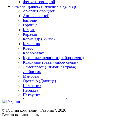
Фенхель овощной
Семена пряных и зеленных культур
Амарант овощной
Анис овощной
Базилик
Горчица
Катран
Кервель
Кориандр (Кинза)
Котовник
Кресс
Кресс-салат
Кухонные пряности (набор семян)
Кухонные травы (набор семян)
Лемонграсс (Лимонная трава)
Любисток
Майоран
Орегано (Душица)
Пажитник
Перилла
Петрушка
Подорожник оленерогий
Портулак пряный
Ревень
© Группа компаний “Гавриш”, 2026
Рукола
Все права защищены