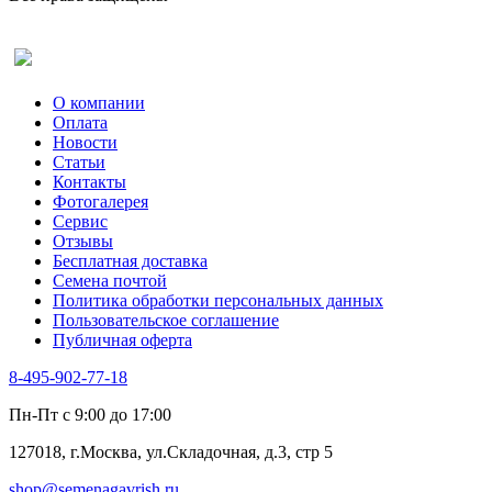
Рута
Салат
Оставить отзыв (для клиентов)
Сельдерей
Спаржа
Табак Курительный
О компании
Тмин
Оплата
Трава для чая
Новости
Туласи
Статьи
Укроп
Контакты
Фенхель пряный
Фотогалерея​
Хризантема овощная
Сервис
Цикорий пряный
Отзывы
Цикорий салатный (Витлуф)
Бесплатная доставка
Черемша
Семена почтой
Шпинат
Политика обработки персональных данных
Щавель
Пользовательское соглашение
Эндивий
Публичная оферта
Эстрагон
Семена лекарственных растений
8-495-902-77-18
Алтей
Анис
Пн-Пт с 9:00 до 17:00
Бессмертник
Бораго
127018, г.Москва, ул.Складочная, д.3, стр 5
Валериана
Валерианелла
shop@semenagavrish.ru