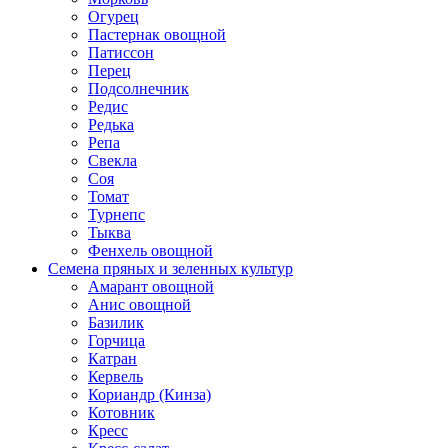
Огурец
Пастернак овощной
Патиссон
Перец
Подсолнечник
Редис
Редька
Репа
Свекла
Соя
Томат
Турнепс
Тыква
Фенхель овощной
Семена пряных и зеленных культур
Амарант овощной
Анис овощной
Базилик
Горчица
Катран
Кервель
Кориандр (Кинза)
Котовник
Кресс