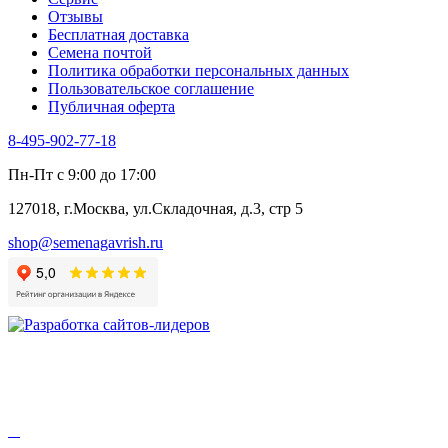
Цикорий пряный
Отзывы
Цикорий салатный (Витлуф)
Бесплатная доставка
Черемша
Семена почтой
Шпинат
Политика обработки персональных данных
Щавель
Пользовательское соглашение
Эндивий
Публичная оферта
Эстрагон
Семена лекарственных растений
8-495-902-77-18
Алтей
Анис
Пн-Пт с 9:00 до 17:00
Бессмертник
Бораго
127018, г.Москва, ул.Складочная, д.3, стр 5
Валериана
Валерианелла
shop@semenagavrish.ru
Гибискус лекарственный
Девясил
Душица
Зверобой
Змееголовник
Иссоп
Кровохлёбка
Лаванда
Лопух
Лофант
Мелисса