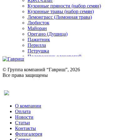
Кресс-салат
Кухонные пряности (набор семян)
Кухонные травы (набор семян)
Лемонграсс (Лимонная трава)
Любисток
Майоран
Орегано (Душица)
Пажитник
Перилла
Петрушка
Подорожник оленерогий
Портулак пряный
Ревень
© Группа компаний “Гавриш”, 2026
Рукола
Все права защищены
Рута
Салат
Оставить отзыв (для клиентов)
Сельдерей
Спаржа
Табак Курительный
О компании
Тмин
Оплата
Трава для чая
Новости
Туласи
Статьи
Укроп
Контакты
Фенхель пряный
Фотогалерея​
Хризантема овощная
Сервис