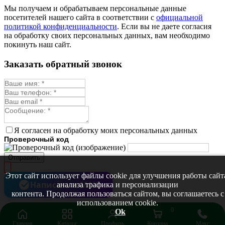
Монарда лекарственная
Мы получаем и обрабатываем персональные данные
Мыльнянка
посетителей нашего сайта в соответствии с
официальной
Мята
политикой конфиденциальности
. Если вы не даете согласия
Овсяный корень
на обработку своих персональных данных, вам необходимо
Огуречная трава
покинуть наш сайт.
Пустырник
Расторопша
Заказать обратный звонок
Репешок
Розмарин
Ромашка лекарственная
Синюха
Скорцонера
Смесь лекарственных
Солодка
Стевия
Я согласен на обработку моих персональных данных
Тимьян ползучий (чабрец)
Проверочный код
Фенхель лекарственный
Цикорий лекарственный
Отправить
Чабер
Череда лекарственная
Этот сайт использует файлы cookie для улучшения работы сайт
Чернокорень
Написать в MAX
анализа трафика и персонализации
Шалфей
контента. Продолжая пользоваться сайтом, вы соглашаетесь с
Семена ягод
использованием cookie.
Брусника
0
Ok
Голубика
Главная
Каталог
Профиль
Корзина
Макс