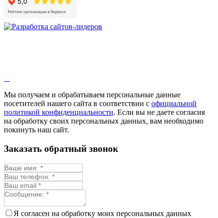
Девясил
Душица
Зверобой
Змееголовник
Иссоп
Кровохлёбка
Лаванда
Лопух
Лофант
Мелисса
Монарда лекарственная
Мы получаем и обрабатываем персональные данные
Мыльнянка
посетителей нашего сайта в соответствии с
официальной
Мята
политикой конфиденциальности
. Если вы не даете согласия
Овсяный корень
на обработку своих персональных данных, вам необходимо
Огуречная трава
покинуть наш сайт.
Пустырник
Расторопша
Заказать обратный звонок
Репешок
Розмарин
Ромашка лекарственная
Синюха
Скорцонера
Смесь лекарственных
Солодка
Стевия
Я согласен на обработку моих персональных данных