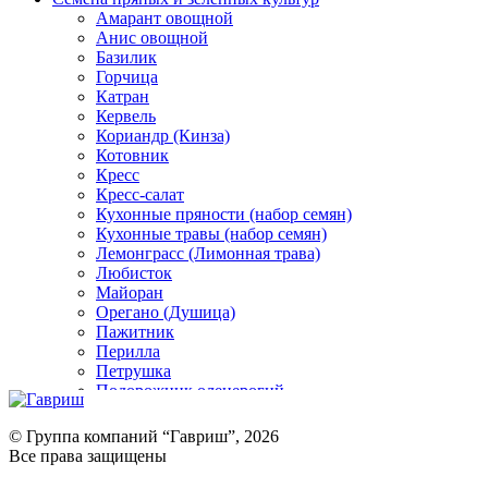
Амарант овощной
Анис овощной
Базилик
Горчица
Катран
Кервель
Кориандр (Кинза)
Котовник
Кресс
Кресс-салат
Кухонные пряности (набор семян)
Кухонные травы (набор семян)
Лемонграсс (Лимонная трава)
Любисток
Майоран
Орегано (Душица)
Пажитник
Перилла
Петрушка
Подорожник оленерогий
Портулак пряный
Ревень
© Группа компаний “Гавриш”, 2026
Рукола
Все права защищены
Рута