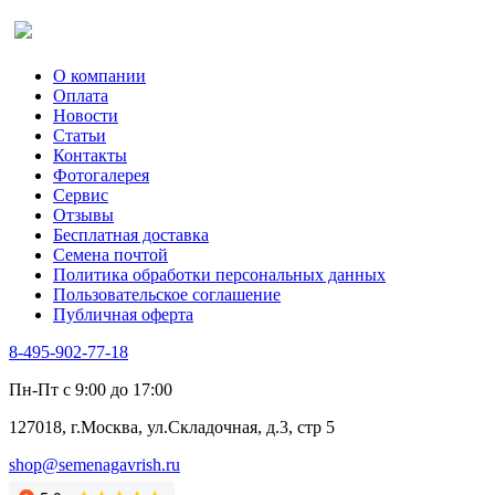
Салат
Оставить отзыв (для клиентов)
Сельдерей
Спаржа
Табак Курительный
О компании
Тмин
Оплата
Трава для чая
Новости
Туласи
Статьи
Укроп
Контакты
Фенхель пряный
Фотогалерея​
Хризантема овощная
Сервис
Цикорий пряный
Отзывы
Цикорий салатный (Витлуф)
Бесплатная доставка
Черемша
Семена почтой
Шпинат
Политика обработки персональных данных
Щавель
Пользовательское соглашение
Эндивий
Публичная оферта
Эстрагон
Семена лекарственных растений
8-495-902-77-18
Алтей
Анис
Пн-Пт с 9:00 до 17:00
Бессмертник
Бораго
127018, г.Москва, ул.Складочная, д.3, стр 5
Валериана
Валерианелла
shop@semenagavrish.ru
Гибискус лекарственный