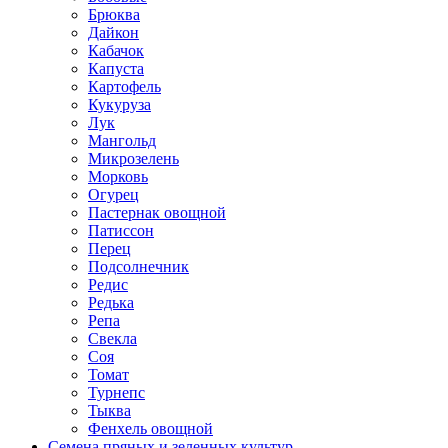
Брюква
Дайкон
Кабачок
Капуста
Картофель
Кукуруза
Лук
Мангольд
Микрозелень
Морковь
Огурец
Пастернак овощной
Патиссон
Перец
Подсолнечник
Редис
Редька
Репа
Свекла
Соя
Томат
Турнепс
Тыква
Фенхель овощной
Семена пряных и зеленных культур