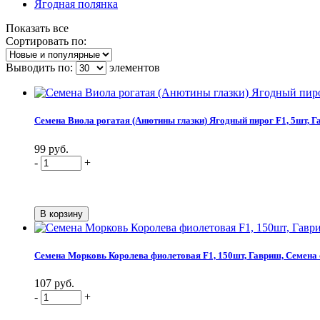
Ягодная полянка
Показать все
Сортировать по:
Выводить по:
элементов
Семена Виола рогатая (Анютины глазки) Ягодный пирог F1, 5шт, Га
99 руб.
-
+
Семена Морковь Королева фиолетовая F1, 150шт, Гавриш, Семена 
107 руб.
-
+