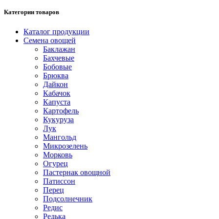
Категории товаров
Каталог продукции
Семена овощей
Баклажан
Бахчевые
Бобовые
Брюква
Дайкон
Кабачок
Капуста
Картофель
Кукуруза
Лук
Мангольд
Микрозелень
Морковь
Огурец
Пастернак овощной
Патиссон
Перец
Подсолнечник
Редис
Редька