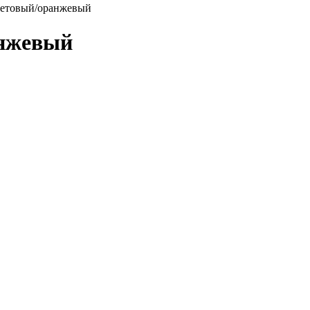
летовый/оранжевый
анжевый