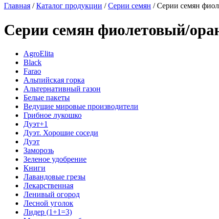
Главная
/
Каталог продукции
/
Серии семян
/
Серии семян фио
Серии семян фиолетовый/ор
AgroElita
Black
Farao
Альпийская горка
Альтернативный газон
Белые пакеты
Ведущие мировые производители
Грибное лукошко
Дуэт+1
Дуэт. Хорошие соседи
Дуэт
Заморозь
Зеленое удобрение
Книги
Лавандовые грезы
Лекарственная
Ленивый огород
Лесной уголок
Лидер (1+1=3)