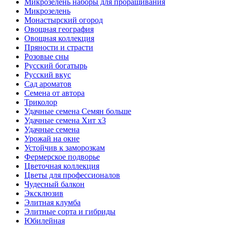
Микрозелень наборы для проращивания
Микрозелень
Монастырский огород
Овощная география
Овощная коллекция
Пряности и страсти
Розовые сны
Русский богатырь
Русский вкус
Сад ароматов
Семена от автора
Триколор
Удачные семена Семян больше
Удачные семена Хит x3
Удачные семена
Урожай на окне
Устойчив к заморозкам
Фермерское подворье
Цветочная коллекция
Цветы для профессионалов
Чудесный балкон
Эксклюзив
Элитная клумба
Элитные сорта и гибриды
Юбилейная