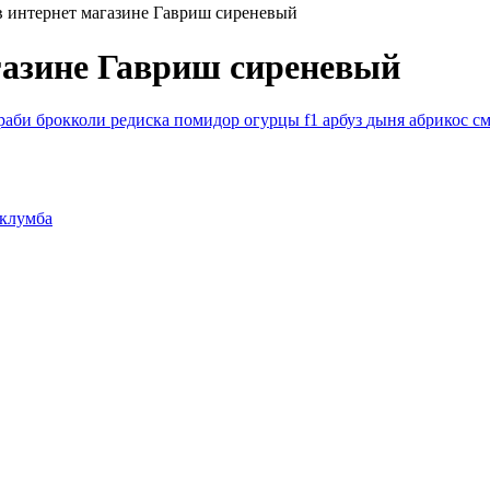
в интернет магазине Гавриш сиреневый
газине Гавриш сиреневый
раби
брокколи
редиска
помидор
огурцы f1
арбуз
дыня
абрикос
с