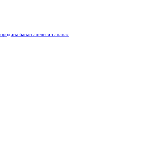
мородина
банан
апельсин
ананас