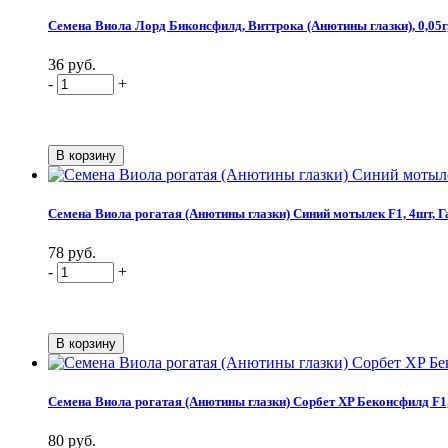
Семена Виола Лорд Биконсфилд, Виттрока (Анютины глазки), 0,05г
36 руб.
-
+
Семена Виола рогатая (Анютины глазки) Синий мотылек F1, 4шт, 
78 руб.
-
+
Семена Виола рогатая (Анютины глазки) Сорбет XP Беконсфилд F1
80 руб.