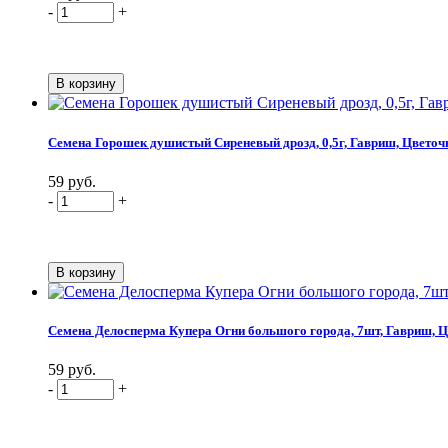
-
+
Семена Горошек душистый Сиреневый дрозд, 0,5г, Гавриш, Цветоч
59 руб.
-
+
Семена Делосперма Купера Огни большого города, 7шт, Гавриш, 
59 руб.
-
+