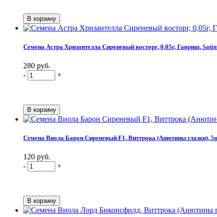
Семена Астра Хризантелла Сиреневый восторг, 0,05г, Гавриш, Sati
280 руб.
-
+
Семена Виола Барон Сиреневый F1, Виттрока (Анютины глазки), 5шт
120 руб.
-
+