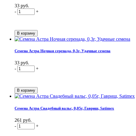
33 руб.
-
+
Семена Астра Ночная серенада, 0,3г, Удачные семена
33 руб.
-
+
Семена Астра Свадебный вальс, 0,05г, Гавриш, Satimex
261 руб.
-
+