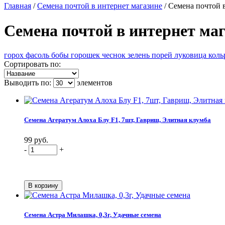
Главная
/
Семена почтой в интернет магазине
/
Семена почтой 
Семена почтой в интернет ма
горох
фасоль
бобы
горошек
чеснок
зелень
порей
луковица
коль
Сортировать по:
Выводить по:
элементов
Семена Агератум Алоха Блу F1, 7шт, Гавриш, Элитная клумба
99 руб.
-
+
Семена Астра Милашка, 0,3г, Удачные семена