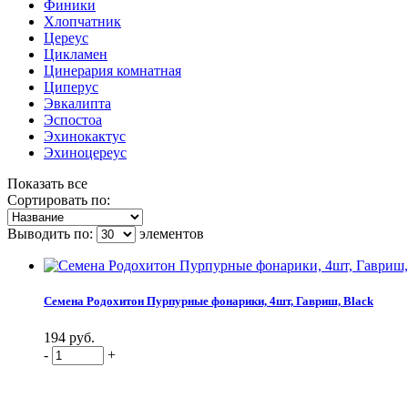
Финики
Хлопчатник
Цереус
Цикламен
Цинерария комнатная
Циперус
Эвкалипта
Эспостоа
Эхинокактус
Эхиноцереус
Показать все
Сортировать по:
Выводить по:
элементов
Семена Родохитон Пурпурные фонарики, 4шт, Гавриш, Black
194 руб.
-
+