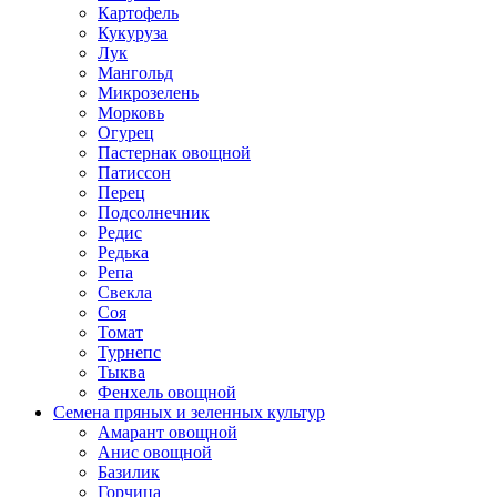
Картофель
Кукуруза
Лук
Мангольд
Микрозелень
Морковь
Огурец
Пастернак овощной
Патиссон
Перец
Подсолнечник
Редис
Редька
Репа
Свекла
Соя
Томат
Турнепс
Тыква
Фенхель овощной
Семена пряных и зеленных культур
Амарант овощной
Анис овощной
Базилик
Горчица