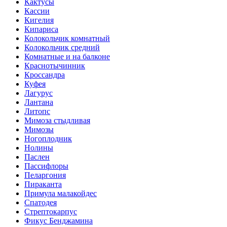
Кактусы
Кассии
Кигелия
Кипариса
Колокольчик комнатный
Колокольчик средний
Комнатные и на балконе
Краснотычинник
Кроссандра
Куфея
Лагурус
Лантана
Литопс
Мимоза стыдливая
Мимозы
Ногоплодник
Нолины
Паслен
Пассифлоры
Пеларгония
Пираканта
Примула малакойдес
Спатодея
Стрептокарпус
Фикус Бенджамина