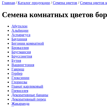
Главная
/
Каталог продукции
/
Семена цветов
/
Семена цветов 
Семена комнатных цветов бо
Абутилон
Альбиции
Аспарагуса
Баухиния
Бегонии комнатной
Броваллия
Бругмансия
Бруссонетия
Бутия
Вашингтония
Гавриш
Гербер
Глоксинии
Глориозы
Гранат карликовый
Гревиллея
Декоративные бананы
Декоративный перец
Жакаранда