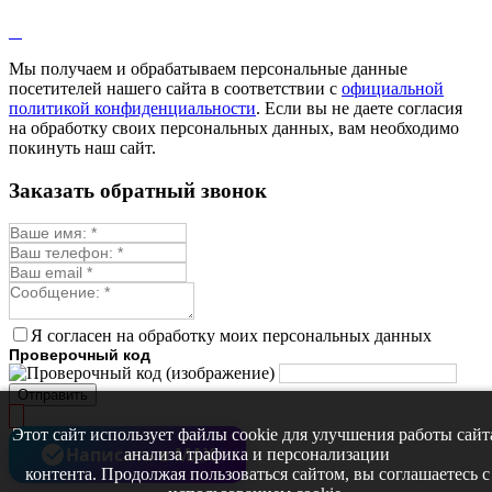
Лофант
Мелисса
Монарда лекарственная
Мы получаем и обрабатываем персональные данные
Мыльнянка
посетителей нашего сайта в соответствии с
официальной
Мята
политикой конфиденциальности
. Если вы не даете согласия
Овсяный корень
на обработку своих персональных данных, вам необходимо
Огуречная трава
покинуть наш сайт.
Пустырник
Расторопша
Заказать обратный звонок
Репешок
Розмарин
Ромашка лекарственная
Синюха
Скорцонера
Смесь лекарственных
Солодка
Стевия
Я согласен на обработку моих персональных данных
Тимьян ползучий (чабрец)
Проверочный код
Фенхель лекарственный
Цикорий лекарственный
Отправить
Чабер
Череда лекарственная
Этот сайт использует файлы cookie для улучшения работы сайт
Чернокорень
Написать в MAX
анализа трафика и персонализации
Шалфей
контента. Продолжая пользоваться сайтом, вы соглашаетесь с
Семена ягод