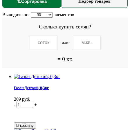
⇅
Сортировка
Подбор товаров
Выводить по:
элементов
Сколько купить семян?
или
=
0
кг.
Газон Детский, 0,3кг
209 руб.
-
+