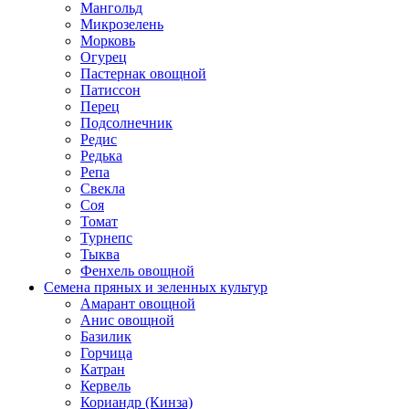
Мангольд
Микрозелень
Морковь
Огурец
Пастернак овощной
Патиссон
Перец
Подсолнечник
Редис
Редька
Репа
Свекла
Соя
Томат
Турнепс
Тыква
Фенхель овощной
Семена пряных и зеленных культур
Амарант овощной
Анис овощной
Базилик
Горчица
Катран
Кервель
Кориандр (Кинза)