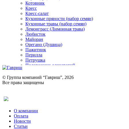
Котовник
Кресс
Кресс-салат
Кухонные пряности (набор семян)
Кухонные травы (набор семян)
Лемонграсс (Лимонная трава)
Любисток
Майоран
Орегано (Душица)
Пажитник
Перилла
Петрушка
Подорожник оленерогий
Портулак пряный
Ревень
© Группа компаний “Гавриш”, 2026
Рукола
Все права защищены
Рута
Салат
Оставить отзыв (для клиентов)
Сельдерей
Спаржа
Табак Курительный
О компании
Тмин
Оплата
Трава для чая
Новости
Туласи
Статьи
Укроп