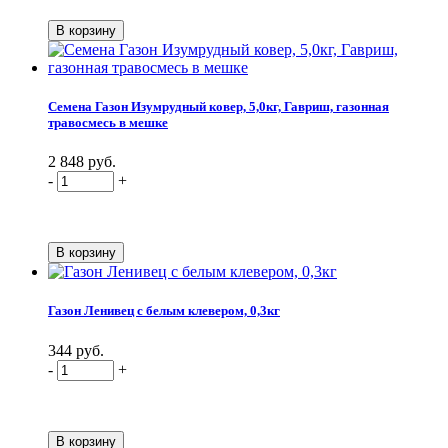
Семена Газон Изумрудный ковер, 5,0кг, Гавриш, газонная
травосмесь в мешке
2 848 руб.
-
+
Газон Ленивец с белым клевером, 0,3кг
344 руб.
-
+