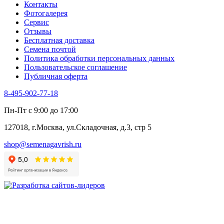
Контакты
Фенхель пряный
Фотогалерея​
Хризантема овощная
Сервис
Цикорий пряный
Отзывы
Цикорий салатный (Витлуф)
Бесплатная доставка
Черемша
Семена почтой
Шпинат
Политика обработки персональных данных
Щавель
Пользовательское соглашение
Эндивий
Публичная оферта
Эстрагон
Семена лекарственных растений
8-495-902-77-18
Алтей
Анис
Пн-Пт с 9:00 до 17:00
Бессмертник
Бораго
127018, г.Москва, ул.Складочная, д.3, стр 5
Валериана
Валерианелла
shop@semenagavrish.ru
Гибискус лекарственный
Девясил
Душица
Зверобой
Змееголовник
Иссоп
Кровохлёбка
Лаванда
Лопух