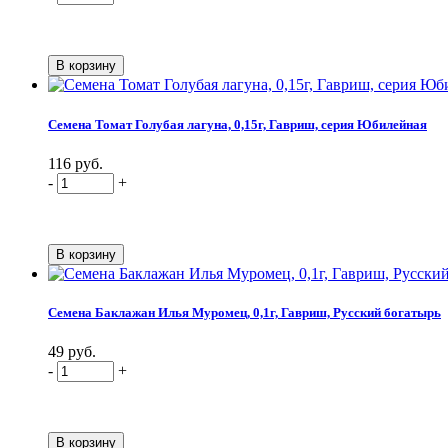
Семена Томат Голубая лагуна, 0,15г, Гавриш, серия Юбилейная
116 руб.
-
+
Семена Баклажан Илья Муромец, 0,1г, Гавриш, Русский богатырь
49 руб.
-
+