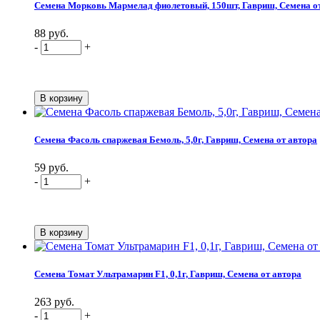
Семена Морковь Мармелад фиолетовый, 150шт, Гавриш, Семена о
88 руб.
-
+
Семена Фасоль спаржевая Бемоль, 5,0г, Гавриш, Семена от автора
59 руб.
-
+
Семена Томат Ультрамарин F1, 0,1г, Гавриш, Семена от автора
263 руб.
-
+