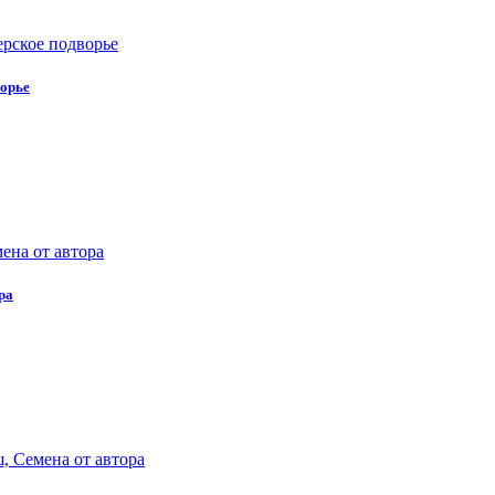
ворье
ра