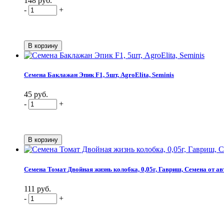
148 руб.
-
+
Семена Баклажан Эпик F1, 5шт, AgroElita, Seminis
45 руб.
-
+
Семена Томат Двойная жизнь колобка, 0,05г, Гавриш, Семена от ав
111 руб.
-
+