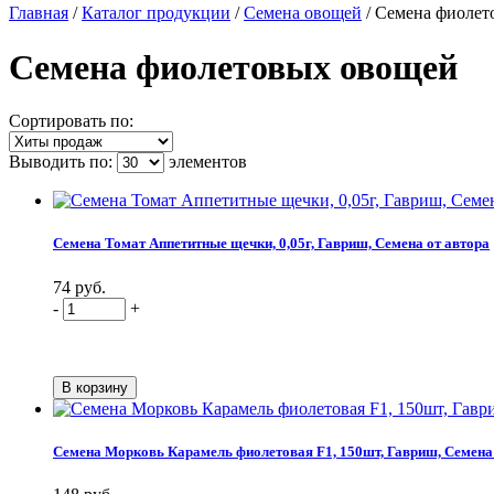
Главная
/
Каталог продукции
/
Семена овощей
/
Семена фиолет
Семена фиолетовых овощей
Сортировать по:
Выводить по:
элементов
Семена Томат Аппетитные щечки, 0,05г, Гавриш, Семена от автора
74 руб.
-
+
Семена Морковь Карамель фиолетовая F1, 150шт, Гавриш, Семена 