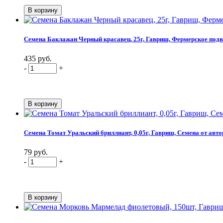
Семена Баклажан Черный красавец, 25г, Гавриш, Фермерское под
435 руб.
-
+
Семена Томат Уральский бриллиант, 0,05г, Гавриш, Семена от авто
79 руб.
-
+