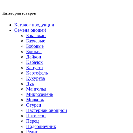
Категории товаров
Каталог продукции
Семена овощей
Баклажан
Бахчевые
Бобовые
Брюква
Дайкон
Кабачок
Капуста
Картофель
Кукуруза
Лук
Мангольд
Микрозелень
Морковь
Огурец
Пастернак овощной
Патиссон
Перец
Подсолнечник
Редис