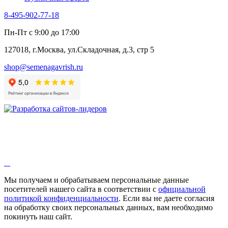
Семена лекарственных растений
8-495-902-77-18
Алтей
Анис
Пн-Пт с 9:00 до 17:00
Бессмертник
Бораго
127018, г.Москва, ул.Складочная, д.3, стр 5
Валериана
Валерианелла
shop@semenagavrish.ru
Гибискус лекарственный
Девясил
Душица
Зверобой
Змееголовник
Иссоп
Кровохлёбка
Лаванда
Лопух
Лофант
Мелисса
Монарда лекарственная
Мы получаем и обрабатываем персональные данные
Мыльнянка
посетителей нашего сайта в соответствии с
официальной
Мята
политикой конфиденциальности
. Если вы не даете согласия
Овсяный корень
на обработку своих персональных данных, вам необходимо
Огуречная трава
покинуть наш сайт.
Пустырник