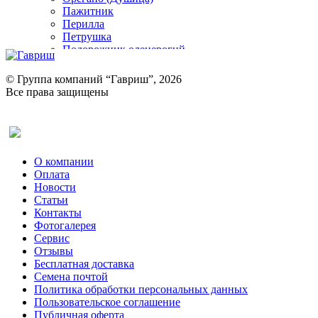
Пажитник
Перилла
Петрушка
Подорожник оленерогий
Портулак пряный
Ревень
© Группа компаний “Гавриш”, 2026
Рукола
Все права защищены
Рута
Салат
Оставить отзыв (для клиентов)
Сельдерей
Спаржа
Табак Курительный
О компании
Тмин
Оплата
Трава для чая
Новости
Туласи
Статьи
Укроп
Контакты
Фенхель пряный
Фотогалерея​
Хризантема овощная
Сервис
Цикорий пряный
Отзывы
Цикорий салатный (Витлуф)
Бесплатная доставка
Черемша
Семена почтой
Шпинат
Политика обработки персональных данных
Щавель
Пользовательское соглашение
Эндивий
Публичная оферта
Эстрагон