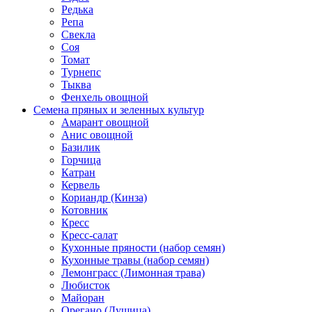
Редька
Репа
Свекла
Соя
Томат
Турнепс
Тыква
Фенхель овощной
Семена пряных и зеленных культур
Амарант овощной
Анис овощной
Базилик
Горчица
Катран
Кервель
Кориандр (Кинза)
Котовник
Кресс
Кресс-салат
Кухонные пряности (набор семян)
Кухонные травы (набор семян)
Лемонграсс (Лимонная трава)
Любисток
Майоран
Орегано (Душица)