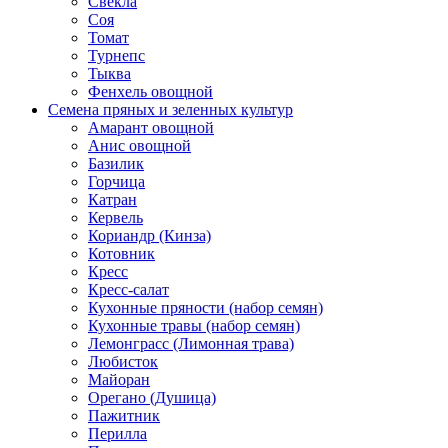
Свекла
Соя
Томат
Турнепс
Тыква
Фенхель овощной
Семена пряных и зеленных культур
Амарант овощной
Анис овощной
Базилик
Горчица
Катран
Кервель
Кориандр (Кинза)
Котовник
Кресс
Кресс-салат
Кухонные пряности (набор семян)
Кухонные травы (набор семян)
Лемонграсс (Лимонная трава)
Любисток
Майоран
Орегано (Душица)
Пажитник
Перилла