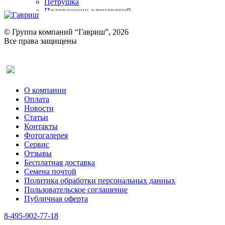
Петрушка
Подорожник оленерогий
Портулак пряный
Ревень
© Группа компаний “Гавриш”, 2026
Рукола
Все права защищены
Рута
Салат
Оставить отзыв (для клиентов)
Сельдерей
Спаржа
Табак Курительный
О компании
Тмин
Оплата
Трава для чая
Новости
Туласи
Статьи
Укроп
Контакты
Фенхель пряный
Фотогалерея​
Хризантема овощная
Сервис
Цикорий пряный
Отзывы
Цикорий салатный (Витлуф)
Бесплатная доставка
Черемша
Семена почтой
Шпинат
Политика обработки персональных данных
Щавель
Пользовательское соглашение
Эндивий
Публичная оферта
Эстрагон
Семена лекарственных растений
8-495-902-77-18
Алтей