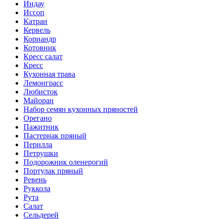
Индау
Иссоп
Катран
Кервель
Кориандр
Котовник
Кресс салат
Кресс
Кухонная трава
Лемонграсс
Любисток
Майоран
Набор семян кухонных пряностей
Орегано
Пажитник
Пастернак пряный
Перилла
Петрушки
Подорожник оленерогий
Портулак пряный
Ревень
Руккола
Рута
Салат
Сельдерей