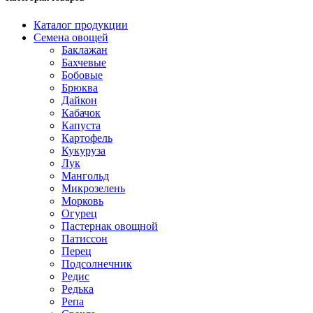
Каталог продукции
Семена овощей
Баклажан
Бахчевые
Бобовые
Брюква
Дайкон
Кабачок
Капуста
Картофель
Кукуруза
Лук
Мангольд
Микрозелень
Морковь
Огурец
Пастернак овощной
Патиссон
Перец
Подсолнечник
Редис
Редька
Репа