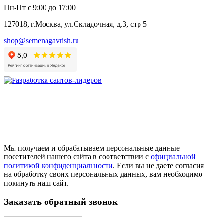
Анис
Пн-Пт с 9:00 до 17:00
Бессмертник
Бораго
127018, г.Москва, ул.Складочная, д.3, стр 5
Валериана
Валерианелла
shop@semenagavrish.ru
Гибискус лекарственный
Девясил
Душица
Зверобой
Змееголовник
Иссоп
Кровохлёбка
Лаванда
Лопух
Лофант
Мелисса
Монарда лекарственная
Мы получаем и обрабатываем персональные данные
Мыльнянка
посетителей нашего сайта в соответствии с
официальной
Мята
политикой конфиденциальности
. Если вы не даете согласия
Овсяный корень
на обработку своих персональных данных, вам необходимо
Огуречная трава
покинуть наш сайт.
Пустырник
Расторопша
Заказать обратный звонок
Репешок
Розмарин