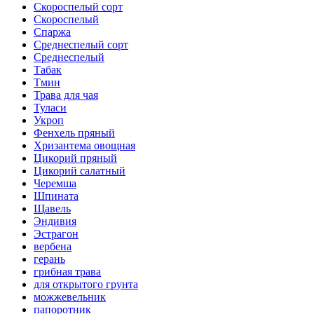
Скороспелый сорт
Скороспелый
Спаржа
Среднеспелый сорт
Среднеспелый
Табак
Тмин
Трава для чая
Туласи
Укроп
Фенхель пряный
Хризантема овощная
Цикорий пряный
Цикорий салатный
Черемша
Шпината
Щавель
Эндивия
Эстрагон
вербена
герань
грибная трава
для открытого грунта
можжевельник
папоротник