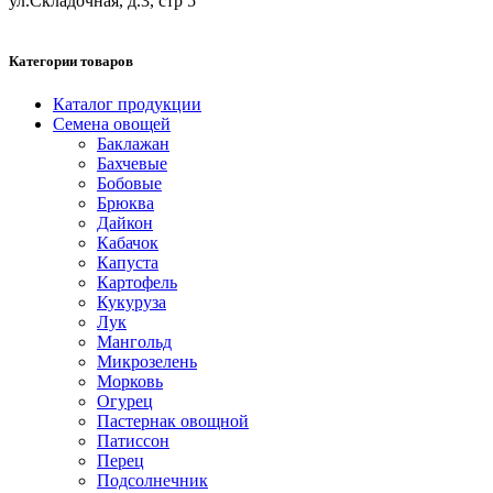
ул.Складочная, д.3, стр 5
Категории товаров
Каталог продукции
Семена овощей
Баклажан
Бахчевые
Бобовые
Брюква
Дайкон
Кабачок
Капуста
Картофель
Кукуруза
Лук
Мангольд
Микрозелень
Морковь
Огурец
Пастернак овощной
Патиссон
Перец
Подсолнечник