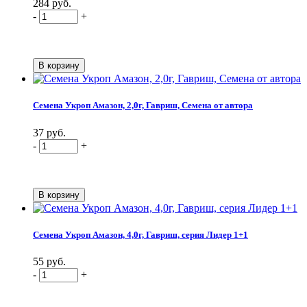
284 руб.
-
+
Семена Укроп Амазон, 2,0г, Гавриш, Семена от автора
37 руб.
-
+
Семена Укроп Амазон, 4,0г, Гавриш, серия Лидер 1+1
55 руб.
-
+