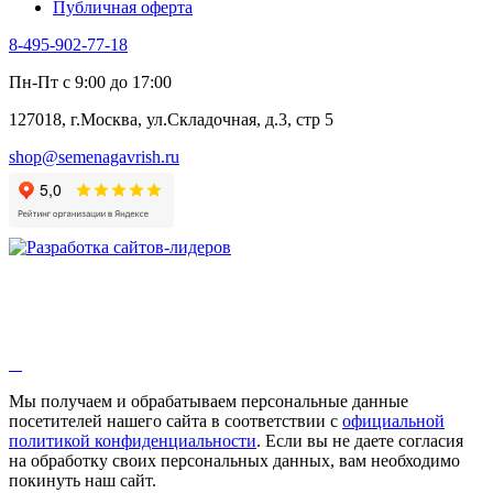
Публичная оферта
Эстрагон
Семена лекарственных растений
8-495-902-77-18
Алтей
Анис
Пн-Пт с 9:00 до 17:00
Бессмертник
Бораго
127018, г.Москва, ул.Складочная, д.3, стр 5
Валериана
Валерианелла
shop@semenagavrish.ru
Гибискус лекарственный
Девясил
Душица
Зверобой
Змееголовник
Иссоп
Кровохлёбка
Лаванда
Лопух
Лофант
Мелисса
Монарда лекарственная
Мы получаем и обрабатываем персональные данные
Мыльнянка
посетителей нашего сайта в соответствии с
официальной
Мята
политикой конфиденциальности
. Если вы не даете согласия
Овсяный корень
на обработку своих персональных данных, вам необходимо
Огуречная трава
покинуть наш сайт.
Пустырник