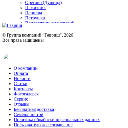
Орегано (Душица)
Пажитник
Перилла
Петрушка
Подорожник оленерогий
Портулак пряный
Ревень
© Группа компаний “Гавриш”, 2026
Рукола
Все права защищены
Рута
Салат
Оставить отзыв (для клиентов)
Сельдерей
Спаржа
Табак Курительный
О компании
Тмин
Оплата
Трава для чая
Новости
Туласи
Статьи
Укроп
Контакты
Фенхель пряный
Фотогалерея​
Хризантема овощная
Сервис
Цикорий пряный
Отзывы
Цикорий салатный (Витлуф)
Бесплатная доставка
Черемша
Семена почтой
Шпинат
Политика обработки персональных данных
Щавель
Пользовательское соглашение
Эндивий