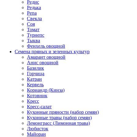
Редис
Редька
Репа
Свекла
Соя
Томат
Турнепс
Тыква
Фенхель овощной
Семена пряных и зеленных культур
Амарант овощной
Анис овощной
Базилик
Горчица
Катран
Кервель
Кориандр (Кинза)
Котовник
Кресс
Кресс-салат
Кухонные пряности (набор семян)
Кухонные травы (набор семян)
Лемонграсс (Лимонная трава)
Любисток
Майоран