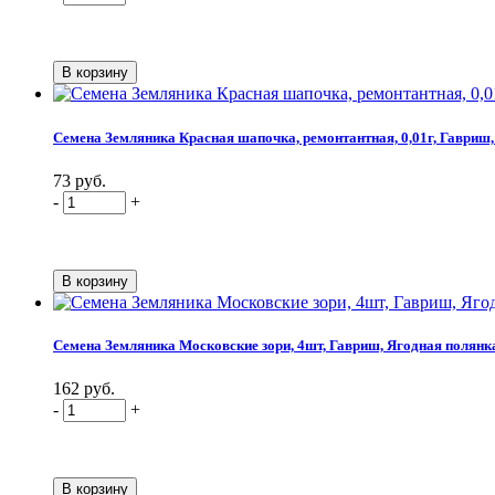
Семена Земляника Красная шапочка, ремонтантная, 0,01г, Гавриш
73 руб.
-
+
Семена Земляника Московские зори, 4шт, Гавриш, Ягодная полянк
162 руб.
-
+