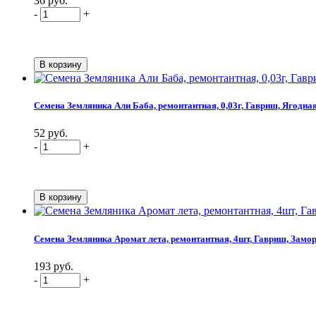
36 руб.
-
+
Семена Земляника Али Баба, ремонтантная, 0,03г, Гавриш, Ягодна
52 руб.
-
+
Семена Земляника Аромат лета, ремонтантная, 4шт, Гавриш, Замор
193 руб.
-
+