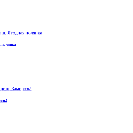
я полянка
озь!