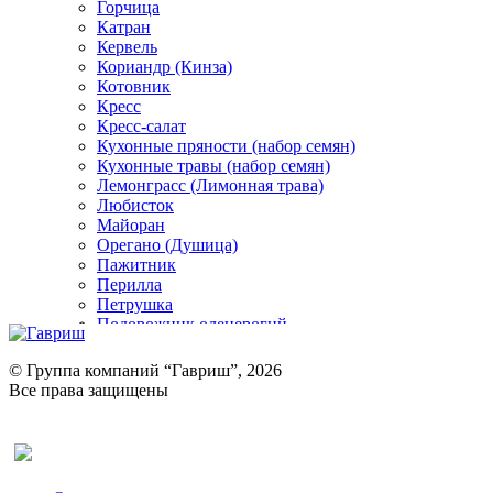
Горчица
Катран
Кервель
Кориандр (Кинза)
Котовник
Кресс
Кресс-салат
Кухонные пряности (набор семян)
Кухонные травы (набор семян)
Лемонграсс (Лимонная трава)
Любисток
Майоран
Орегано (Душица)
Пажитник
Перилла
Петрушка
Подорожник оленерогий
Портулак пряный
Ревень
© Группа компаний “Гавриш”, 2026
Рукола
Все права защищены
Рута
Салат
Оставить отзыв (для клиентов)
Сельдерей
Спаржа
Табак Курительный