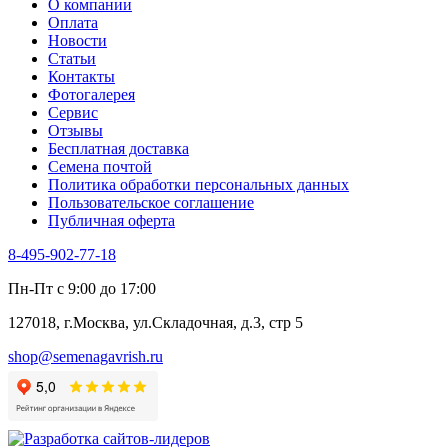
О компании
Тмин
Оплата
Трава для чая
Новости
Туласи
Статьи
Укроп
Контакты
Фенхель пряный
Фотогалерея​
Хризантема овощная
Сервис
Цикорий пряный
Отзывы
Цикорий салатный (Витлуф)
Бесплатная доставка
Черемша
Семена почтой
Шпинат
Политика обработки персональных данных
Щавель
Пользовательское соглашение
Эндивий
Публичная оферта
Эстрагон
Семена лекарственных растений
8-495-902-77-18
Алтей
Анис
Пн-Пт с 9:00 до 17:00
Бессмертник
Бораго
127018, г.Москва, ул.Складочная, д.3, стр 5
Валериана
Валерианелла
shop@semenagavrish.ru
Гибискус лекарственный
Девясил
Душица
Зверобой
Змееголовник