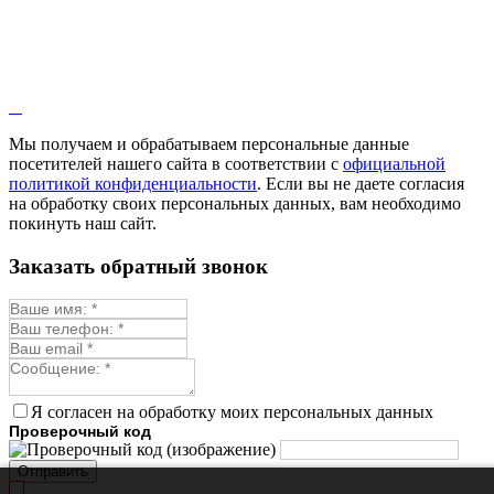
Иссоп
Кровохлёбка
Лаванда
Лопух
Лофант
Мелисса
Монарда лекарственная
Мы получаем и обрабатываем персональные данные
Мыльнянка
посетителей нашего сайта в соответствии с
официальной
Мята
политикой конфиденциальности
. Если вы не даете согласия
Овсяный корень
на обработку своих персональных данных, вам необходимо
Огуречная трава
покинуть наш сайт.
Пустырник
Расторопша
Заказать обратный звонок
Репешок
Розмарин
Ромашка лекарственная
Синюха
Скорцонера
Смесь лекарственных
Солодка
Стевия
Я согласен на обработку моих персональных данных
Тимьян ползучий (чабрец)
Проверочный код
Фенхель лекарственный
Цикорий лекарственный
Отправить
Чабер