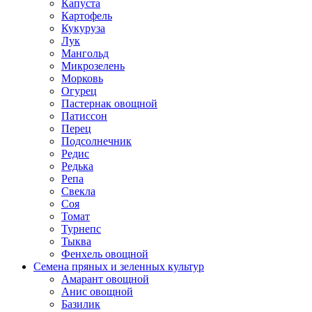
Капуста
Картофель
Кукуруза
Лук
Мангольд
Микрозелень
Морковь
Огурец
Пастернак овощной
Патиссон
Перец
Подсолнечник
Редис
Редька
Репа
Свекла
Соя
Томат
Турнепс
Тыква
Фенхель овощной
Семена пряных и зеленных культур
Амарант овощной
Анис овощной
Базилик