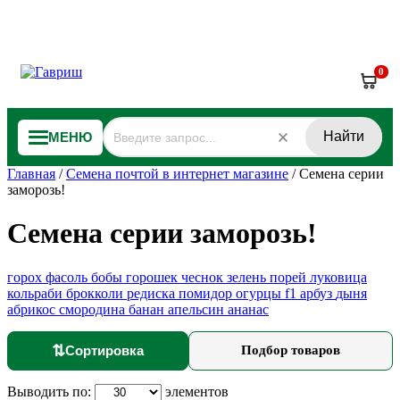
0
Найти
МЕНЮ
Главная
/
Семена почтой в интернет магазине
/
Семена серии
заморозь!
Семена серии заморозь!
горох
фасоль
бобы
горошек
чеснок
зелень
порей
луковица
кольраби
брокколи
редиска
помидор
огурцы f1
арбуз
дыня
абрикос
смородина
банан
апельсин
ананас
⇅
Сортировка
Подбор товаров
Выводить по:
элементов