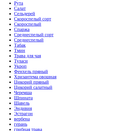
Рута
Салат
Сельдерей
Скороспелый сорт
Скороспелый
Спаржа
Среднеспелый сорт
Среднеспелый
Табак
Тмин
Трава для чая
Туласи
Укроп
Фенхель пряный
Хризантема овощная
Цикорий пряный
Цикорий салатный
Черемша
Шпината
Щавель
Эндивия
Эстрагон
вербена
герань
грибная трава