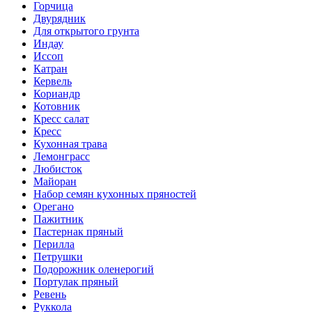
Горчица
Двурядник
Для открытого грунта
Индау
Иссоп
Катран
Кервель
Кориандр
Котовник
Кресс салат
Кресс
Кухонная трава
Лемонграсс
Любисток
Майоран
Набор семян кухонных пряностей
Орегано
Пажитник
Пастернак пряный
Перилла
Петрушки
Подорожник оленерогий
Портулак пряный
Ревень
Руккола