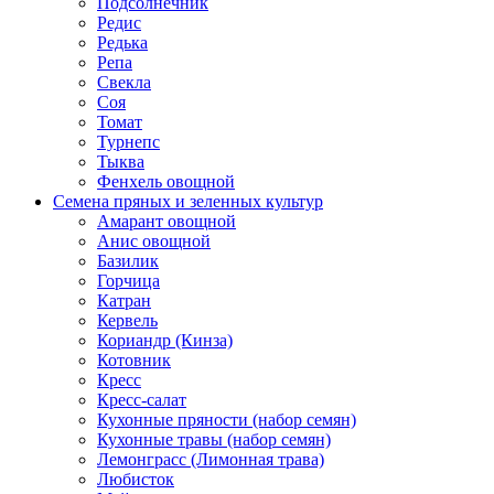
Подсолнечник
Редис
Редька
Репа
Свекла
Соя
Томат
Турнепс
Тыква
Фенхель овощной
Семена пряных и зеленных культур
Амарант овощной
Анис овощной
Базилик
Горчица
Катран
Кервель
Кориандр (Кинза)
Котовник
Кресс
Кресс-салат
Кухонные пряности (набор семян)
Кухонные травы (набор семян)
Лемонграсс (Лимонная трава)
Любисток