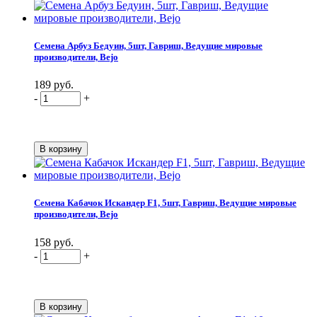
Семена Арбуз Бедуин, 5шт, Гавриш, Ведущие мировые
производители, Bejo
189 руб.
-
+
Семена Кабачок Искандер F1, 5шт, Гавриш, Ведущие мировые
производители, Bejo
158 руб.
-
+