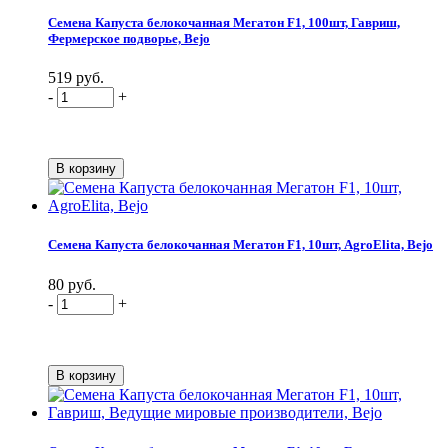
Семена Капуста белокочанная Мегатон F1, 100шт, Гавриш,
Фермерское подворье, Bejo
519 руб.
-
+
Семена Капуста белокочанная Мегатон F1, 10шт, AgroElita, Bejo
80 руб.
-
+