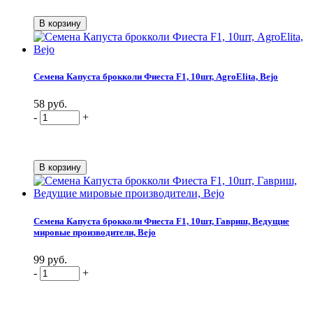
Семена Капуста брокколи Фиеста F1, 10шт, AgroElita, Bejo
58 руб.
-
+
Семена Капуста брокколи Фиеста F1, 10шт, Гавриш, Ведущие
мировые производители, Bejo
99 руб.
-
+