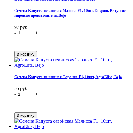
Семена Капуста пекинская Маноко F1, 10шт, Гавриш, Ведущие
мировые производители, Bejo
97 руб.
-
+
Семена Капуста пекинская Таранко F1, 10шт, AgroElita, Bejo
55 руб.
-
+