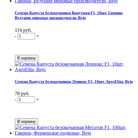
Семена Капуста белокочанная Краутман F1, 10шт, Гавриш,
Ведущие мировые производители, Bejo
114 руб.
-
+
Семена Капуста белокочанная Леннокс F1, 10шт, AgroElita, Bejo
78 руб.
-
+