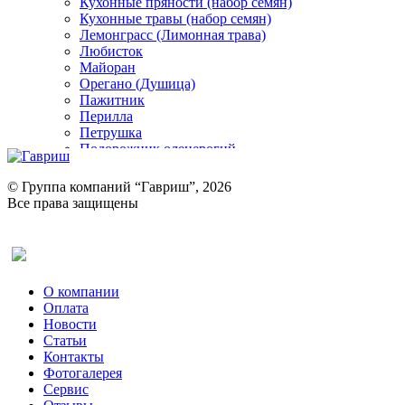
Кухонные пряности (набор семян)
Кухонные травы (набор семян)
Лемонграсс (Лимонная трава)
Любисток
Майоран
Орегано (Душица)
Пажитник
Перилла
Петрушка
Подорожник оленерогий
Портулак пряный
Ревень
© Группа компаний “Гавриш”, 2026
Рукола
Все права защищены
Рута
Салат
Оставить отзыв (для клиентов)
Сельдерей
Спаржа
Табак Курительный
О компании
Тмин
Оплата
Трава для чая
Новости
Туласи
Статьи
Укроп
Контакты
Фенхель пряный
Фотогалерея​
Хризантема овощная
Сервис
Цикорий пряный