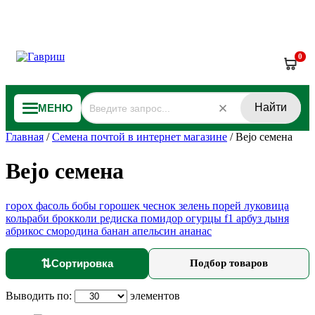
0
Найти
МЕНЮ
Главная
/
Семена почтой в интернет магазине
/
Bejo семена
Bejo семена
горох
фасоль
бобы
горошек
чеснок
зелень
порей
луковица
кольраби
брокколи
редиска
помидор
огурцы f1
арбуз
дыня
абрикос
смородина
банан
апельсин
ананас
⇅
Сортировка
Подбор товаров
Выводить по:
элементов