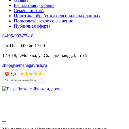
Отзывы
Цикорий салатный (Витлуф)
Бесплатная доставка
Черемша
Семена почтой
Шпинат
Политика обработки персональных данных
Щавель
Пользовательское соглашение
Эндивий
Публичная оферта
Эстрагон
Семена лекарственных растений
8-495-902-77-18
Алтей
Анис
Пн-Пт с 9:00 до 17:00
Бессмертник
Бораго
127018, г.Москва, ул.Складочная, д.3, стр 5
Валериана
Валерианелла
shop@semenagavrish.ru
Гибискус лекарственный
Девясил
Душица
Зверобой
Змееголовник
Иссоп
Кровохлёбка
Лаванда
Лопух
Лофант
Мелисса
Монарда лекарственная