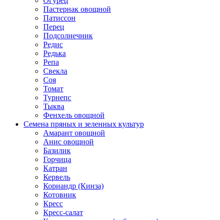
Огурец
Пастернак овощной
Патиссон
Перец
Подсолнечник
Редис
Редька
Репа
Свекла
Соя
Томат
Турнепс
Тыква
Фенхель овощной
Семена пряных и зеленных культур
Амарант овощной
Анис овощной
Базилик
Горчица
Катран
Кервель
Кориандр (Кинза)
Котовник
Кресс
Кресс-салат