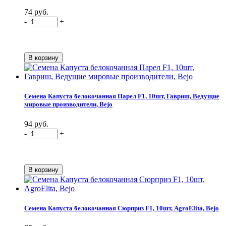
74 руб.
-
+
Семена Капуста белокочанная Парел F1, 10шт, Гавриш, Ведущие
мировые производители, Bejo
94 руб.
-
+
Семена Капуста белокочанная Сюрприз F1, 10шт, AgroElita, Bejo