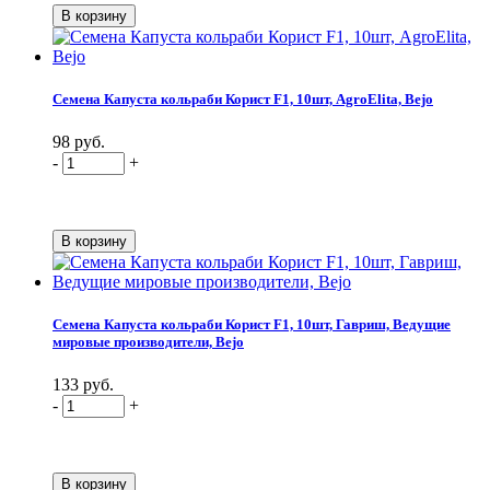
Семена Капуста кольраби Корист F1, 10шт, AgroElita, Bejo
98 руб.
-
+
Семена Капуста кольраби Корист F1, 10шт, Гавриш, Ведущие
мировые производители, Bejo
133 руб.
-
+