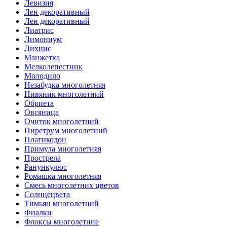
Левизия
Лен декоративный
Лен декоративный
Лиатрис
Лимониум
Лихнис
Манжетка
Мелколепестник
Молодило
Незабудка многолетняя
Нивяник многолетний
Обриета
Овсяница
Очиток многолетний
Пиретрум многолетний
Платикодон
Примула многолетняя
Прострела
Ранункулюс
Ромашка многолетняя
Смесь многолетних цветов
Солнцецвета
Тимьян многолетний
Фиалки
Флоксы многолетние