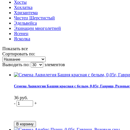
Хосты
Хохлатка
Хризантема
Чистец Шерстистый
Эдельвейса
Эхинацеи многолетней
Ясенец
Ясколка
Показать все
Сортировать по:
Выводить по:
элементов
Семена Аквилегия Башня красная с белым, 0,05г, Гавриш, Розовые
36 руб.
-
+