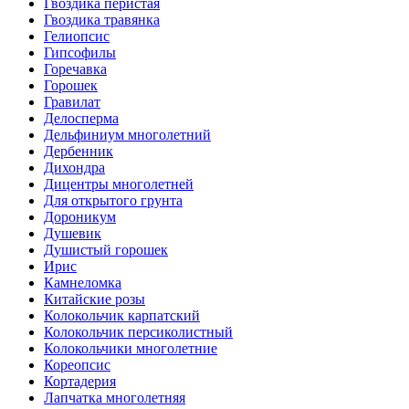
Гвоздика перистая
Гвоздика травянка
Гелиопсис
Гипсофилы
Горечавка
Горошек
Гравилат
Делосперма
Дельфиниум многолетний
Дербенник
Дихондра
Дицентры многолетней
Для открытого грунта
Дороникум
Душевик
Душистый горошек
Ирис
Камнеломка
Китайские розы
Колокольчик карпатский
Колокольчик персиколистный
Колокольчики многолетние
Кореопсис
Кортадерия
Лапчатка многолетняя