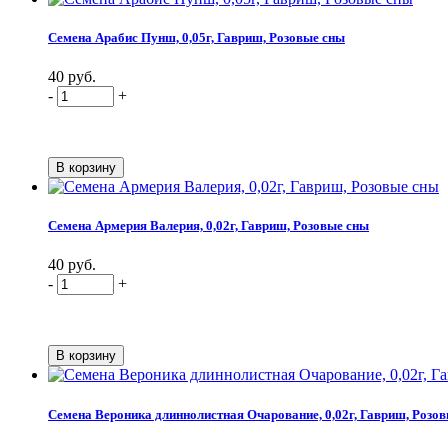
Семена Арабис Пунш, 0,05г, Гавриш, Розовые сны
40 руб.
-
+
Семена Армерия Валерия, 0,02г, Гавриш, Розовые сны
40 руб.
-
+
Семена Вероника длиннолистная Очарование, 0,02г, Гавриш, Розо