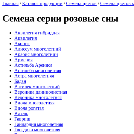
Главная
/
Каталог продукции
/
Семена цветов
/
Семена цветов 
Семена серии розовые сны
Аквилегия гибридная
Аквилегия
Аконит
Алиссум многолетний
Арабис многолетний
Армерия
Астильба Арендса
Астильба многолетняя
Астра многолетняя
Бадан
Василек многолетний
Вероника длиннолистная
Вероника многолетняя
Виола многолетняя
Виола рогатая
Вязель
Гавриш
Гайлардия многолетняя
Гвоздика многолетняя