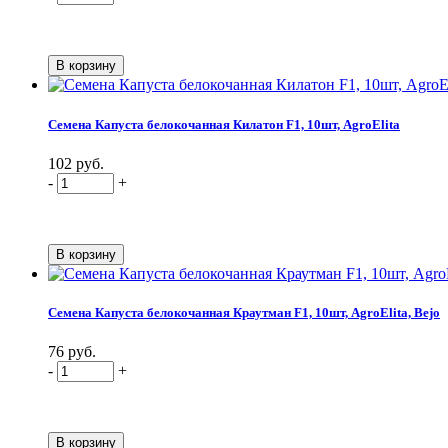
Семена Капуста белокочанная Килатон F1, 10шт, AgroElita
102 руб.
-
+
Семена Капуста белокочанная Краутман F1, 10шт, AgroElita, Bejo
76 руб.
-
+