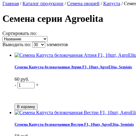
Главная
/
Каталог продукции
/
Семена овощей
/
Капуста
/
Семен
Семена серии Agroelita
Сортировать по:
Выводить по:
элементов
Семена Капуста белокочанная Атрия F1, 10шт, AgroElita, Seminis
60 руб.
-
+
Семена Капуста белокочанная Вестри F1, 10шт, AgroElita, Seminis