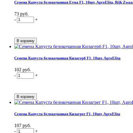
Семена Капуста белокочанная Етма F1, 10шт, AgroElita, Rijk Zwaa
73 руб.
-
+
Семена Капуста белокочанная Килагерб F1, 10шт, AgroElita
102 руб.
-
+
Семена Капуста белокочанная Килагрег F1, 10шт, AgroElita
107 руб.
-
+