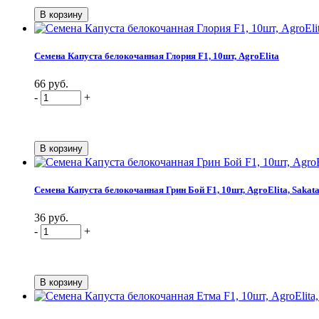
Семена Капуста белокочанная Глория F1, 10шт, AgroElita
66 руб.
-
+
Семена Капуста белокочанная Грин Бой F1, 10шт, AgroElita, Sakat
36 руб.
-
+