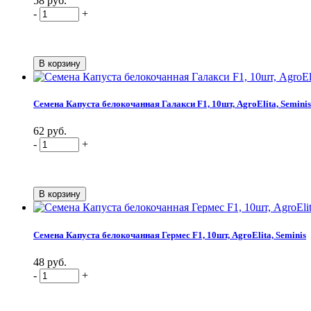
58 руб.
-
+
Семена Капуста белокочанная Галакси F1, 10шт, AgroElita, Seminis
62 руб.
-
+
Семена Капуста белокочанная Гермес F1, 10шт, AgroElita, Seminis
48 руб.
-
+