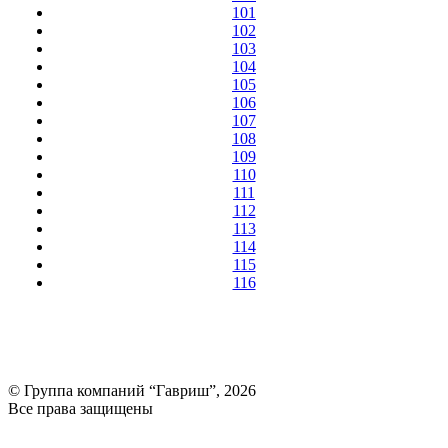
101
102
103
104
105
106
107
108
109
110
111
112
113
114
115
116
© Группа компаний “Гавриш”, 2026
Все права защищены
Оставить отзыв (для клиентов)