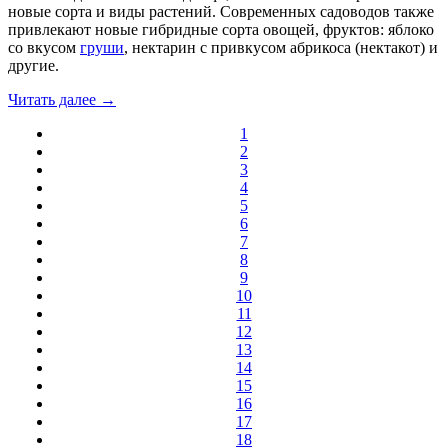
новые сорта и виды растений. Современных садоводов также
привлекают новые гибридные сорта овощей, фруктов: яблоко
со вкусом
груши
, нектарин с привкусом абрикоса (нектакот) и
другие.
Читать далее →
1
2
3
4
5
6
7
8
9
10
11
12
13
14
15
16
17
18