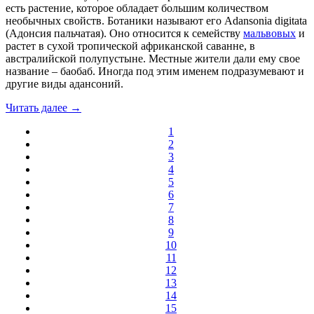
есть растение, которое обладает большим количеством
необычных свойств. Ботаники называют его Adansonia digitata
(Адонсия пальчатая). Оно относится к семейству
мальвовых
и
растет в сухой тропической африканской саванне, в
австралийской полупустыне. Местные жители дали ему свое
название – баобаб. Иногда под этим именем подразумевают и
другие виды адансоний.
Читать далее →
1
2
3
4
5
6
7
8
9
10
11
12
13
14
15