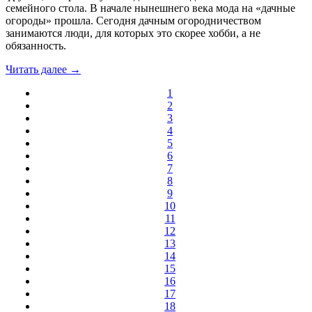
семейного стола. В начале нынешнего века мода на «дачные
огороды» прошла. Сегодня дачным огородничеством
занимаются люди, для которых это скорее хобби, а не
обязанность.
Читать далее →
1
2
3
4
5
6
7
8
9
10
11
12
13
14
15
16
17
18