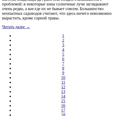
проблемой: в некоторые зоны солнечные лучи заглядывают
очень редко, а кое-где их не бывает совсем. Большинство
неопытных садоводов считают, что здесь ничего невозможно
вырастить, кроме сорной травы.
Читать далее →
1
2
3
4
5
6
7
8
9
10
11
12
13
14
15
16
17
18