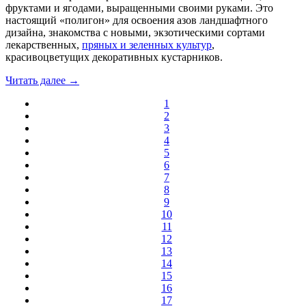
фруктами и ягодами, выращенными своими руками. Это
настоящий «полигон» для освоения азов ландшафтного
дизайна, знакомства с новыми, экзотическими сортами
лекарственных,
пряных и зеленных культур
,
красивоцветущих декоративных кустарников.
Читать далее →
1
2
3
4
5
6
7
8
9
10
11
12
13
14
15
16
17