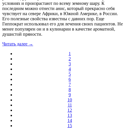
условиях и произрастают по всему земному шару. К
последним можно отнести анис, который прекрасно себя
чувствует на севере Африки, в Южной Америке, в России.
Его полезные свойства известны с давних пор. Еще
Гиппократ использовал его для лечения своих пациентов. Не
менее популярен он и в кулинарии в качестве ароматной,
душистой пряности.
Читать далее →
1
2
3
4
5
6
7
8
9
10
11
12
13
14
15