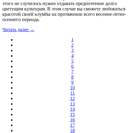
этого не случилось нужно отдавать предпочтение долго
цветущим культурам. В этом случае вы сможете любоваться
красотой своей клумбы на протяжении всего весенне-летне-
осеннего периода.
Читать далее →
1
2
3
4
5
6
7
8
9
10
11
12
13
14
15
16
17
18