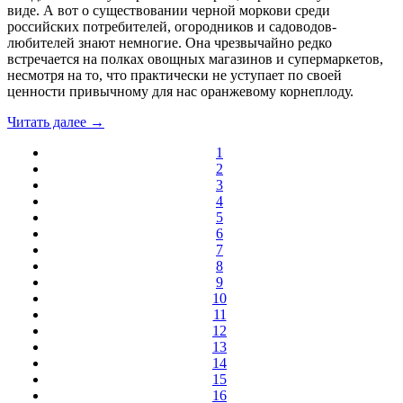
виде. А вот о существовании черной моркови среди
российских потребителей, огородников и садоводов-
любителей знают немногие. Она чрезвычайно редко
встречается на полках овощных магазинов и супермаркетов,
несмотря на то, что практически не уступает по своей
ценности привычному для нас оранжевому корнеплоду.
Читать далее →
1
2
3
4
5
6
7
8
9
10
11
12
13
14
15
16