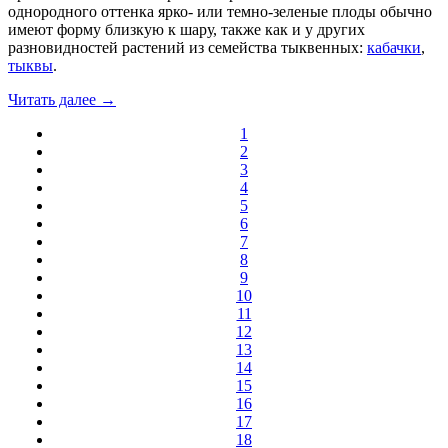
однородного оттенка ярко- или темно-зеленые плоды обычно
имеют форму близкую к шару, также как и у других
разновидностей растений из семейства тыквенных:
кабачки
,
тыквы
.
Читать далее →
1
2
3
4
5
6
7
8
9
10
11
12
13
14
15
16
17
18