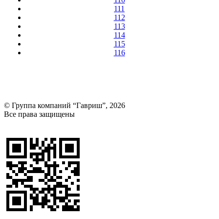
111
112
113
114
115
116
© Группа компаний “Гавриш”, 2026
Все права защищены
Оставить отзыв (для клиентов)