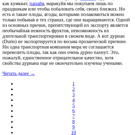
как кумкват,
папайя
, маракуйя мы покупаем лишь по
праздникам или чтобы побаловать себя, своих близких. Но
есть и такие плоды, ягоды, которыми полакомиться можно
только побывав в тех странах, где они выращиваются. Одной
из основных причин, препятствующей их экспорту является
необычайная нежность фруктов, невозможность их
длительной транспортировки в свежем виде. А вот дуриан
(Durio) не экспортируется по весьма прозаической причине.
Ни одна транспортная компания мира не соглашается
перевозить плоды, так как они очень дурно пахнут. Это,
пожалуй, единственное отрицательное качество, хотя
свойства дуриана еще не окончательно изучены учеными.
Читать далее →
1
2
3
4
5
6
7
8
9
10