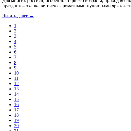
Для многих россиян, особенно старшего возраста, приход ве
праздник – охапка веточек с ароматными пушистыми ярко-жел
Читать далее →
1
2
3
4
5
6
7
8
9
10
11
12
13
14
15
16
17
18
19
20
21