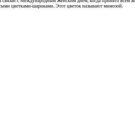
сны связан с Международным Женским днем, когда принято всем
тыми цветками-шариками. Этот цветок называют мимозой.