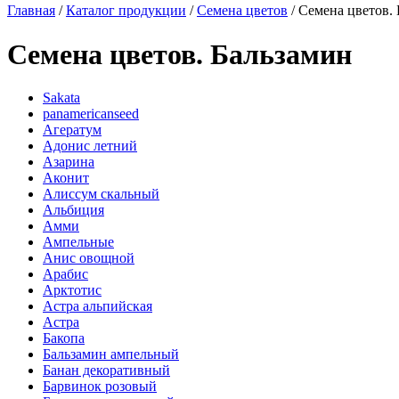
Главная
/
Каталог продукции
/
Семена цветов
/
Семена цветов.
Семена цветов. Бальзамин
Sakata
panamericanseed
Агератум
Адонис летний
Азарина
Аконит
Алиссум скальный
Альбиция
Амми
Ампельные
Анис овощной
Арабис
Арктотис
Астра альпийская
Астра
Бакопа
Бальзамин ампельный
Банан декоративный
Барвинок розовый