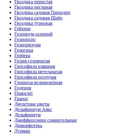
Гвоздика перистая
Гвоздика песчаная
Гвоздика садовая Гренадин
Гвоздика садовая Шабо
Гвоздика турецкая
Гейхера
Гелениум осенний
Гелиопсис
Гелихризума
Георгина
Гербера
Гилия головчатая
Гипсофила изящная
Гипсофила метельчатая
Гипсофила ползучая
Глориоза великолепная
Годеция
Гравилат
Гранат
Двулетние цветы
Дельфиниум Аякс
Дельфиниум
Джефферсонии сомнительные
Диморфотека
Дурман