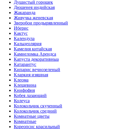
Душистый горошек
Дюшенея индийская
Жакаранда
Живучка женевская
Зверобои продырявленный
Иберис
Кактус
Календула
Кальцеолярия
Камелия китайская
Камнеломка Арендса
Капуста декоративныа
Катарантус
Кипарис вечнозеленый
Кларкия изящная
Клеома
Клещевина
Книфофия
Кобея лазающий
Колеуса
Колокольчик скученный
Колокольчик средний
Комнатные цветы
Комнатные
Кореопсис красильный