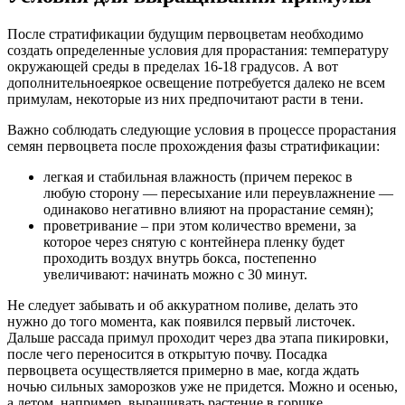
После стратификации будущим первоцветам необходимо
создать определенные условия для прорастания: температуру
окружающей среды в пределах 16-18 градусов. А вот
дополнительноеяркое освещение потребуется далеко не всем
примулам, некоторые из них предпочитают расти в тени.
Важно соблюдать следующие условия в процессе прорастания
семян первоцвета после прохождения фазы стратификации:
легкая и стабильная влажность (причем перекос в
любую сторону — пересыхание или переувлажнение —
одинаково негативно влияют на прорастание семян);
проветривание – при этом количество времени, за
которое через снятую с контейнера пленку будет
проходить воздух внутрь бокса, постепенно
увеличивают: начинать можно с 30 минут.
Не следует забывать и об аккуратном поливе, делать это
нужно до того момента, как появился первый листочек.
Дальше рассада примул проходит через два этапа пикировки,
после чего переносится в открытую почву. Посадка
первоцвета осуществляется примерно в мае, когда ждать
ночью сильных заморозков уже не придется. Можно и осенью,
а летом, например, выращивать растение в горшке.