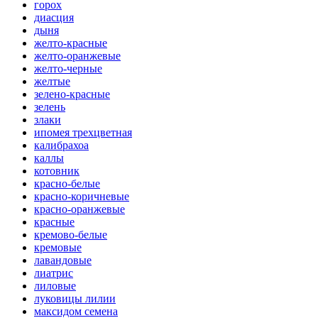
горох
диасция
дыня
желто-красные
желто-оранжевые
желто-черные
желтые
зелено-красные
зелень
злаки
ипомея трехцветная
калибрахоа
каллы
котовник
красно-белые
красно-коричневые
красно-оранжевые
красные
кремово-белые
кремовые
лавандовые
лиатрис
лиловые
луковицы лилии
максидом семена