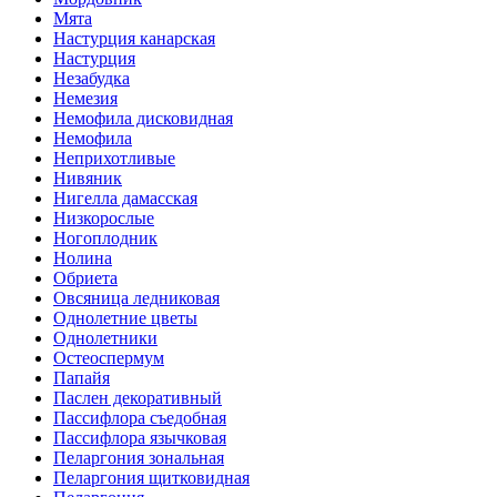
Мята
Настурция канарская
Настурция
Незабудка
Немезия
Немофила дисковидная
Немофила
Неприхотливые
Нивяник
Нигелла дамасская
Низкорослые
Ногоплодник
Нолина
Обриета
Овсяница ледниковая
Однолетние цветы
Однолетники
Остеоспермум
Папайя
Паслен декоративный
Пассифлора съедобная
Пассифлора язычковая
Пеларгония зональная
Пеларгония щитковидная