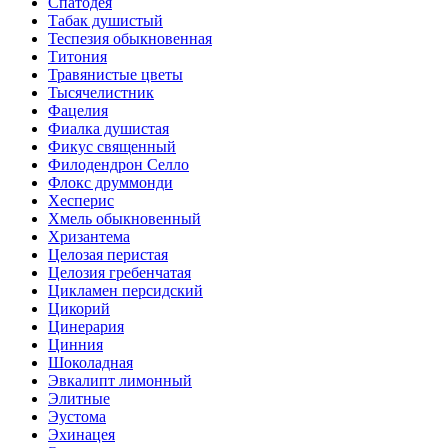
Спатодея
Табак душистый
Теспезия обыкновенная
Титония
Травянистые цветы
Тысячелистник
Фацелия
Фиалка душистая
Фикус священный
Филодендрон Селло
Флокс друммонди
Хесперис
Хмель обыкновенный
Хризантема
Целозая перистая
Целозия гребенчатая
Цикламен персидский
Цикорий
Цинерария
Цинния
Шоколадная
Эвкалипт лимонный
Элитные
Эустома
Эхинацея