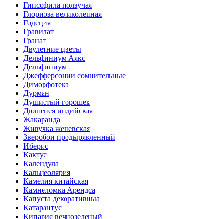
Гипсофила ползучая
Глориоза великолепная
Годеция
Гравилат
Гранат
Двулетние цветы
Дельфиниум Аякс
Дельфиниум
Джефферсонии сомнительные
Диморфотека
Дурман
Душистый горошек
Дюшенея индийская
Жакаранда
Живучка женевская
Зверобои продырявленный
Иберис
Кактус
Календула
Кальцеолярия
Камелия китайская
Камнеломка Арендса
Капуста декоративныа
Катарантус
Кипарис вечнозеленый