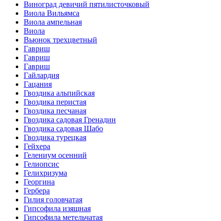
Виноград девичий пятилисточковый
Виола Вильямса
Виола ампельная
Виола
Вьюнок трехцветный
Гавриш
Гавриш
Гавриш
Гайлардия
Гацания
Гвоздика альпийская
Гвоздика перистая
Гвоздика песчаная
Гвоздика садовая Гренадин
Гвоздика садовая Шабо
Гвоздика турецкая
Гейхера
Гелениум осенний
Гелиопсис
Гелихризума
Георгина
Гербера
Гилия головчатая
Гипсофила изящная
Гипсофила метельчатая