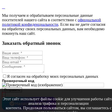
Лофант
Мелисса
Монарда лекарственная
Мы получаем и обрабатываем персональные данные
Мыльнянка
посетителей нашего сайта в соответствии с
официальной
Мята
политикой конфиденциальности
. Если вы не даете согласия
Овсяный корень
на обработку своих персональных данных, вам необходимо
Огуречная трава
покинуть наш сайт.
Пустырник
Расторопша
Заказать обратный звонок
Репешок
Розмарин
Ромашка лекарственная
Синюха
Скорцонера
Смесь лекарственных
Солодка
Стевия
Я согласен на обработку моих персональных данных
Тимьян ползучий (чабрец)
Проверочный код
Фенхель лекарственный
Цикорий лекарственный
Отправить
Чабер
Череда лекарственная
Этот сайт использует файлы cookie для улучшения работы сайт
Чернокорень
Написать в MAX
анализа трафика и персонализации
Шалфей
контента. Продолжая пользоваться сайтом, вы соглашаетесь с
Семена ягод