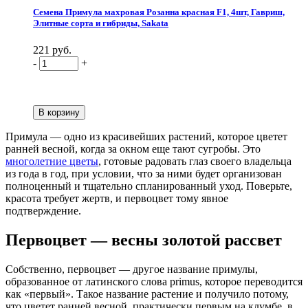
Семена Примула махровая Розанна красная F1, 4шт, Гавриш,
Элитные сорта и гибриды, Sakata
221 руб.
-
+
Примула — одно из красивейших растений, которое цветет
ранней весной, когда за окном еще тают сугробы. Это
многолетние цветы
, готовые радовать глаз своего владельца
из года в год, при условии, что за ними будет организован
полноценный и тщательно спланированный уход. Поверьте,
красота требует жертв, и первоцвет тому явное
подтверждение.
Первоцвет — весны золотой рассвет
Собственно, первоцвет — другое название примулы,
образованное от латинского слова primus, которое переводится
как «первый». Такое название растение и получило потому,
что цветет ранней весной, практически первым на клумбе, в