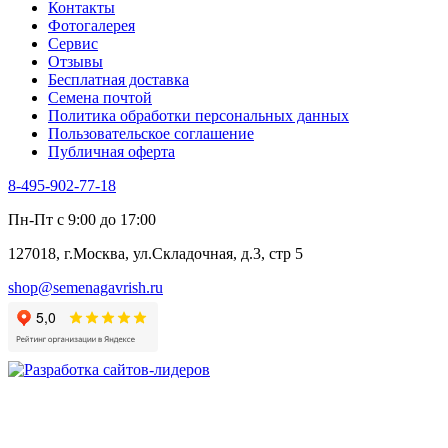
Контакты
Фенхель пряный
Фотогалерея​
Хризантема овощная
Сервис
Цикорий пряный
Отзывы
Цикорий салатный (Витлуф)
Бесплатная доставка
Черемша
Семена почтой
Шпинат
Политика обработки персональных данных
Щавель
Пользовательское соглашение
Эндивий
Публичная оферта
Эстрагон
Семена лекарственных растений
8-495-902-77-18
Алтей
Анис
Пн-Пт с 9:00 до 17:00
Бессмертник
Бораго
127018, г.Москва, ул.Складочная, д.3, стр 5
Валериана
Валерианелла
shop@semenagavrish.ru
Гибискус лекарственный
Девясил
Душица
Зверобой
Змееголовник
Иссоп
Кровохлёбка
Лаванда
Лопух