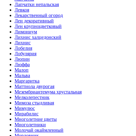
Лапчатки непальская
Левкоя
Лекарственный огород
Лен декоративный
Лен крупноцветковый
Лимониум
Лихнис халцедонский
Лихнис
Лобелия
Лобулярия
Люпин
Люффа
Малоп
Мальва
Маргаритка
Маттиола двурогая
Мезембриантемума хрустальная
Мелколепестник
Мимоза стыдливая
Мимулюс
Мирабилис
Многолетние цветы
Многолетники
Молочай окаймленный
Мордовник