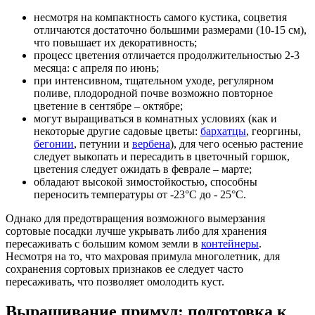
несмотря на компактность самого кустика, соцветия
отличаются достаточно большими размерами (10-15 см),
что повышает их декоративность;
процесс цветения отличается продолжительностью 2-3
месяца: с апреля по июнь;
при интенсивном, тщательном уходе, регулярном
поливе, плодородной почве возможно повторное
цветение в сентябре – октябре;
могут выращиваться в комнатных условиях (как и
некоторые другие садовые цветы:
бархатцы
, георгины,
бегонии
, петунии и
вербена
), для чего осенью растение
следует выкопать и пересадить в цветочный горшок,
цветения следует ожидать в феврале – марте;
обладают высокой зимостойкостью, способны
переносить температуры от -23°С до - 25°С.
Однако для предотвращения возможного вымерзания
сортовые посадки лучше укрывать либо для хранения
пересаживать с большим комом земли в
контейнеры
.
Несмотря на то, что махровая примула многолетник, для
сохранения сортовых признаков ее следует часто
пересаживать, что позволяет омолодить куст.
Выращивание примул: подготовка к