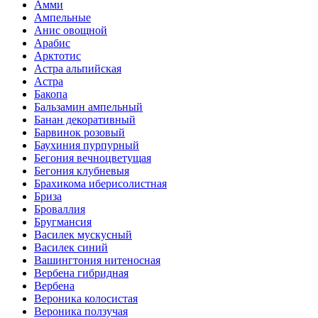
Амми
Ампельные
Анис овощной
Арабис
Арктотис
Астра альпийская
Астра
Бакопа
Бальзамин ампельный
Банан декоративный
Барвинок розовый
Баухиния пурпурный
Бегония вечноцветущая
Бегония клубневыя
Брахикома иберисолистная
Бриза
Броваллия
Бругмансия
Василек мускусный
Василек синий
Вашингтония нитеносная
Вербена гибридная
Вербена
Вероника колосистая
Вероника ползучая