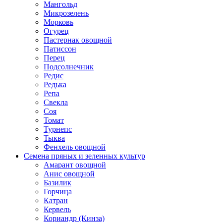
Мангольд
Микрозелень
Морковь
Огурец
Пастернак овощной
Патиссон
Перец
Подсолнечник
Редис
Редька
Репа
Свекла
Соя
Томат
Турнепс
Тыква
Фенхель овощной
Семена пряных и зеленных культур
Амарант овощной
Анис овощной
Базилик
Горчица
Катран
Кервель
Кориандр (Кинза)