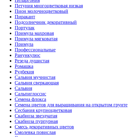
Пеларгония
Петуния многоцветковая низкая
Пион молочноцветковый
Пиракант
Подсолнечник декоративный
Портулак
Примула махровая
Примула мягковатая
Примула
Профессиональные
Ранункулюс
Резеда душистая
Ромашка
Рудбекия
Сальвия мучнистая
Сальвия сверкающая
Сальвия
Сальпиглоссис
Семена флокса
Семена цветов для выращивания на открытом грунте
Сесбания крупноцветковая
Скабиоза звездчатая
Скабиоза пурпурная
Смесь декоративных цветов
Смолевка повислая