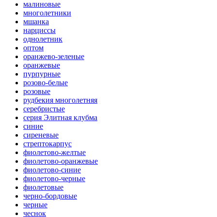
малиновые
многолетники
мшанка
нарциссы
однолетник
оптом
оранжево-зеленые
оранжевые
пурпурные
розово-белые
розовые
рудбекия многолетняя
серебристые
серия Элитная клубма
синие
сиреневые
стрептокарпус
фиолетово-желтые
фиолетово-оранжевые
фиолетово-синие
фиолетово-черные
фиолетовые
черно-бордовые
черные
чеснок