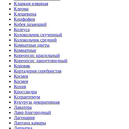
Кларкия изящная
Клеома
Клещевина
Книфофия
Кобея лазающий
Колеуса
Колокольчик скученный
Колокольчик средний
Комнатные цветы
Комнатные
Кореопсис красильный
Кореопсис ланцетовидный
Коровяк
Кортадерия серебристая
Космея
Космея
Кохия
Кроссандра
Ксерантемум
Кукуруза декоративная
Лаватера
Лавр благородный
Лагенария
Лантана камары
Лапчатка