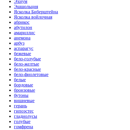
Эхиум
Эшшольция
Ясколка Биберштейна
Ясколка войлочная
абрикос
абутилон
амариллис
анемона
арбуз
аспарагус
бежевые
бело-голубые
бело-желтые
бело-красные
бело-фиолетовые
белые
бордовые
бронзовые
бутоны
вишневые
герань
гипоэстес
гладиолусы
голубые
гомфрена