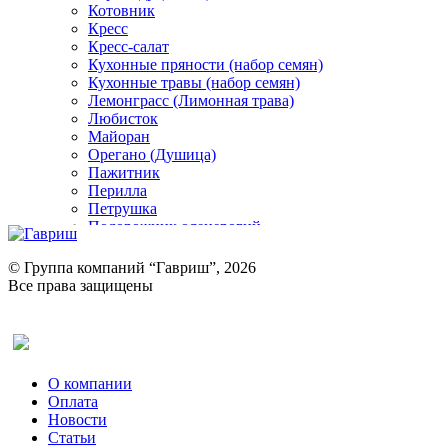
Котовник
Кресс
Кресс-салат
Кухонные пряности (набор семян)
Кухонные травы (набор семян)
Лемонграсс (Лимонная трава)
Любисток
Майоран
Орегано (Душица)
Пажитник
Перилла
Петрушка
Подорожник оленерогий
Портулак пряный
Ревень
© Группа компаний “Гавриш”, 2026
Рукола
Все права защищены
Рута
Салат
Оставить отзыв (для клиентов)
Сельдерей
Спаржа
Табак Курительный
О компании
Тмин
Оплата
Трава для чая
Новости
Туласи
Статьи
Укроп