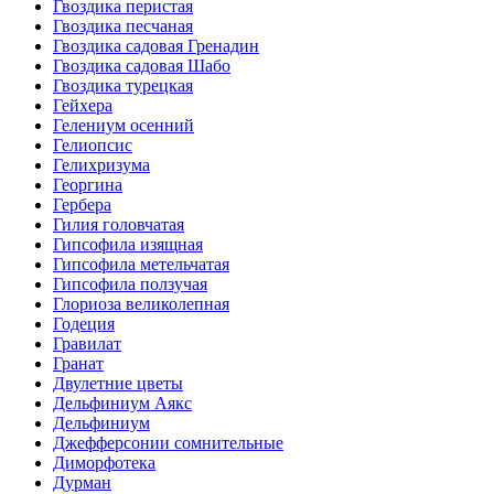
Гвоздика перистая
Гвоздика песчаная
Гвоздика садовая Гренадин
Гвоздика садовая Шабо
Гвоздика турецкая
Гейхера
Гелениум осенний
Гелиопсис
Гелихризума
Георгина
Гербера
Гилия головчатая
Гипсофила изящная
Гипсофила метельчатая
Гипсофила ползучая
Глориоза великолепная
Годеция
Гравилат
Гранат
Двулетние цветы
Дельфиниум Аякс
Дельфиниум
Джефферсонии сомнительные
Диморфотека
Дурман