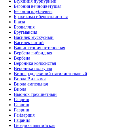
Баухиния пурпурный
Бегония вечноцветущая
Бегония клубневыя
Брахикома иберисолистная
Бриза
Броваллия
Бругмансия
Василек мускусный
Василек синий
Вашингтония нитеносная
Вербена гибридная
Вербена
Вероника колосистая
Вероника ползучая
Виноград девичий пятилисточковый
Виола Вильямса
Виола ампельная
Виола
Вьюнок трехцветный
Гавриш
Гавриш
Гавриш
Гайлардия
Гацания
Гвоздика альпийская