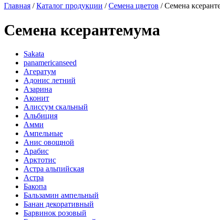
Главная
/
Каталог продукции
/
Семена цветов
/
Семена ксерант
Семена ксерантемума
Sakata
panamericanseed
Агератум
Адонис летний
Азарина
Аконит
Алиссум скальный
Альбиция
Амми
Ампельные
Анис овощной
Арабис
Арктотис
Астра альпийская
Астра
Бакопа
Бальзамин ампельный
Банан декоративный
Барвинок розовый