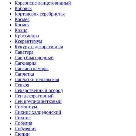
Кореопсис ланцетовидный
Коровяк
Кортадерия серебристая
Космея
Космея
Кохия
Кроссандра
Ксерантемум
Кукуруза декоративная
Лаватера
Лавр благородный
Лагенария
Лантана камары
Лапчатка
Лапчатки непальская
Левкоя
Лекарственный огород
Лен декоративный
Лен крупноцветковый
Лимониум
Лихнис халцедонский
Лихнис
Лобелия
Лобулярия
Люпин