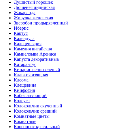
Душистый горошек
Дюшенея индийская
Жакаранда
Живучка женевская
Зверобои продырявленный
Иберис
Кактус
Календула
Кальцеолярия
Камелия китайская
Камнеломка Арендса
Капуста декоративныа
Катарантус
Кипарис вечнозеленый
Кларкия изящная
Клеома
Клещевина
Книфофия
Кобея лазающий
Колеуса
Колокольчик скученный
Колокольчик средний
Комнатные цветы
Комнатные
Кореопсис красильный