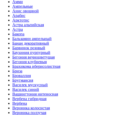
Амми
Ампельные
Анис овощной
Арабис
Арктотис
Астра альпийская
Астра
Бакопа
Бальзамин ампельный
Банан декоративный
Барвинок розовый
Баухиния пурпурный
Бегония вечноцветущая
Бегония клубневыя
Брахикома иберисолистная
Бриза
Броваллия
Бругмансия
Василек мускусный
Василек синий
Вашингтония нитеносная
Вербена гибридная
Вербена
Вероника колосистая
Вероника ползучая