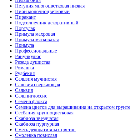
Пеларгония
Петуния многоцветковая низкая
Пион молочноцветковый
Пиракант
Подсолнечник декоративный
Портулак
Примула махровая
Примула мягковатая
Примула
Профессиональные
Ранункулюс
Резеда душистая
Ромашка
Рудбекия
Сальвия мучнистая
Сальвия сверкающая
Сальвия
Сальпиглоссис
Семена флокса
Семена цветов для выращивания на открытом грунте
Сесбания крупноцветковая
Скабиоза звездчатая
Скабиоза пурпурная
Смесь декоративных цветов
Смолевка повислая