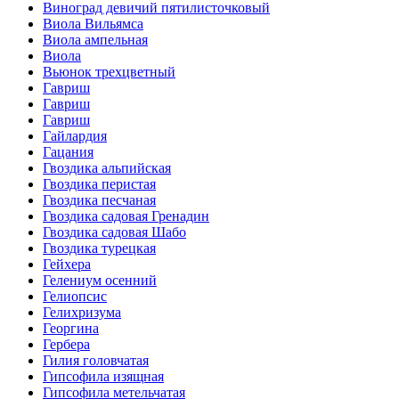
Виноград девичий пятилисточковый
Виола Вильямса
Виола ампельная
Виола
Вьюнок трехцветный
Гавриш
Гавриш
Гавриш
Гайлардия
Гацания
Гвоздика альпийская
Гвоздика перистая
Гвоздика песчаная
Гвоздика садовая Гренадин
Гвоздика садовая Шабо
Гвоздика турецкая
Гейхера
Гелениум осенний
Гелиопсис
Гелихризума
Георгина
Гербера
Гилия головчатая
Гипсофила изящная
Гипсофила метельчатая