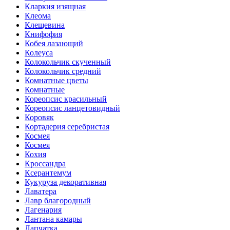
Кларкия изящная
Клеома
Клещевина
Книфофия
Кобея лазающий
Колеуса
Колокольчик скученный
Колокольчик средний
Комнатные цветы
Комнатные
Кореопсис красильный
Кореопсис ланцетовидный
Коровяк
Кортадерия серебристая
Космея
Космея
Кохия
Кроссандра
Ксерантемум
Кукуруза декоративная
Лаватера
Лавр благородный
Лагенария
Лантана камары
Лапчатка