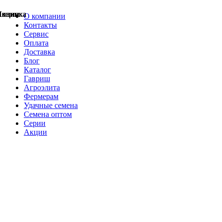
Акции
Акции
Новинка
Акции
Акции
Акции
Акции
Новинка
Новинка
О компании
Контакты
Сервис
Оплата
Доставка
Блог
Каталог
Гавриш
Агроэлита
Фермерам
Удачные семена
Семена оптом
Серии
Акции