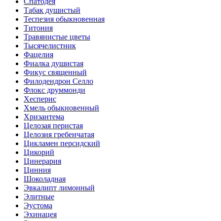
Спатодея
Табак душистый
Теспезия обыкновенная
Титония
Травянистые цветы
Тысячелистник
Фацелия
Фиалка душистая
Фикус священный
Филодендрон Селло
Флокс друммонди
Хесперис
Хмель обыкновенный
Хризантема
Целозая перистая
Целозия гребенчатая
Цикламен персидский
Цикорий
Цинерария
Цинния
Шоколадная
Эвкалипт лимонный
Элитные
Эустома
Эхинацея