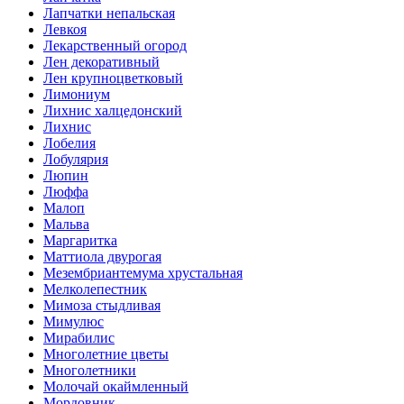
Лапчатки непальская
Левкоя
Лекарственный огород
Лен декоративный
Лен крупноцветковый
Лимониум
Лихнис халцедонский
Лихнис
Лобелия
Лобулярия
Люпин
Люффа
Малоп
Мальва
Маргаритка
Маттиола двурогая
Мезембриантемума хрустальная
Мелколепестник
Мимоза стыдливая
Мимулюс
Мирабилис
Многолетние цветы
Многолетники
Молочай окаймленный
Мордовник