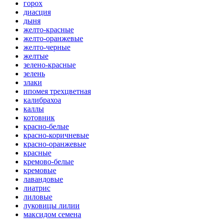
горох
диасция
дыня
желто-красные
желто-оранжевые
желто-черные
желтые
зелено-красные
зелень
злаки
ипомея трехцветная
калибрахоа
каллы
котовник
красно-белые
красно-коричневые
красно-оранжевые
красные
кремово-белые
кремовые
лавандовые
лиатрис
лиловые
луковицы лилии
максидом семена