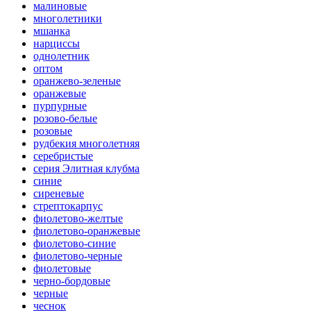
малиновые
многолетники
мшанка
нарциссы
однолетник
оптом
оранжево-зеленые
оранжевые
пурпурные
розово-белые
розовые
рудбекия многолетняя
серебристые
серия Элитная клубма
синие
сиреневые
стрептокарпус
фиолетово-желтые
фиолетово-оранжевые
фиолетово-синие
фиолетово-черные
фиолетовые
черно-бордовые
черные
чеснок