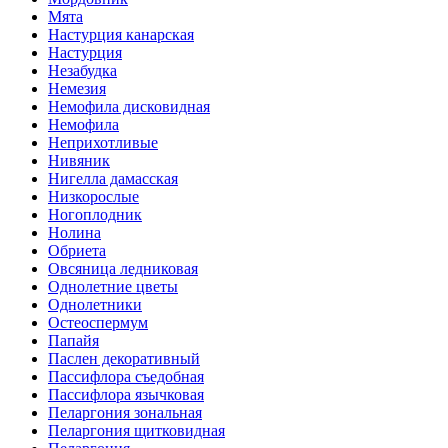
Мята
Настурция канарская
Настурция
Незабудка
Немезия
Немофила дисковидная
Немофила
Неприхотливые
Нивяник
Нигелла дамасская
Низкорослые
Ногоплодник
Нолина
Обриета
Овсяница ледниковая
Однолетние цветы
Однолетники
Остеоспермум
Папайя
Паслен декоративный
Пассифлора съедобная
Пассифлора язычковая
Пеларгония зональная
Пеларгония щитковидная