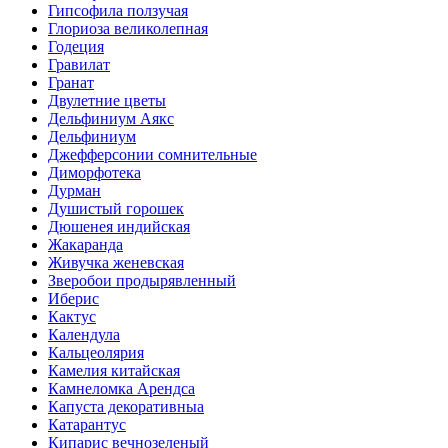
Гипсофила ползучая
Глориоза великолепная
Годеция
Гравилат
Гранат
Двулетние цветы
Дельфиниум Аякс
Дельфиниум
Джефферсонии сомнительные
Диморфотека
Дурман
Душистый горошек
Дюшенея индийская
Жакаранда
Живучка женевская
Зверобои продырявленный
Иберис
Кактус
Календула
Кальцеолярия
Камелия китайская
Камнеломка Арендса
Капуста декоративныа
Катарантус
Кипарис вечнозеленый