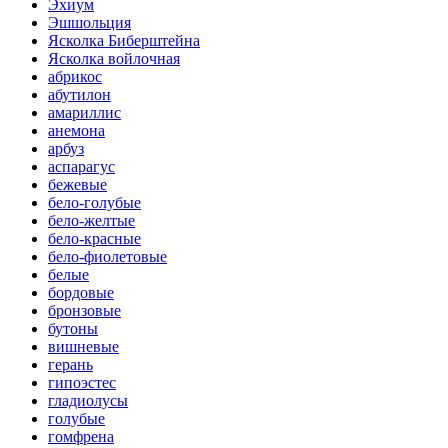
Эхиум
Эшшольция
Ясколка Биберштейна
Ясколка войлочная
абрикос
абутилон
амариллис
анемона
арбуз
аспарагус
бежевые
бело-голубые
бело-желтые
бело-красные
бело-фиолетовые
белые
бордовые
бронзовые
бутоны
вишневые
герань
гипоэстес
гладиолусы
голубые
гомфрена