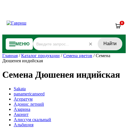
0
Найти
МЕНЮ
Главная
/
Каталог продукции
/
Семена цветов
/
Семена
Дюшенея индийская
Семена Дюшенея индийская
Sakata
panamericanseed
Агератум
Адонис летний
Азарина
Аконит
Алиссум скальный
Альбиция