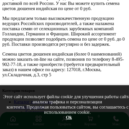
доставкой по всей России. У нас Вы можете купить семена
цветов дюшенея индийская по цене от 0 руб.
Мы предлагаем только высококачественную продукцию
ведущих Российских производителей, а также налажена
поставка семян от селекционных зарубежных компаний
Голландии, Германии и Франции. Широкий ассортимент
продукции позволяет подобрать семена по цене от 0 руб. до 0
руб. Поставки производятся регулярно и без задержек.
Семена цветов дюшенея индийская (более 0 наименований)
можно заказать on-line на сайте, позвонив по телефону 8-495-
902-77-18, а также приобрести (требуется предварительный
заказ) в нашем офисе по адресу: 127018, г.Москва,
ул.Складочная, д.3, стр 5
Категории товаров
Этот сайт использует файлы cookie для улучшения работы сайт
анализа трафика и персонализации
Каталог продукции
контента. Продолжая пользоваться сайтом, вы соглашаетесь с
Семена овощей
использованием cookie.
Баклажан
0
Ok
Бахчевые
Бобовые
Главная
Каталог
Профиль
Корзина
Макс
Брюква