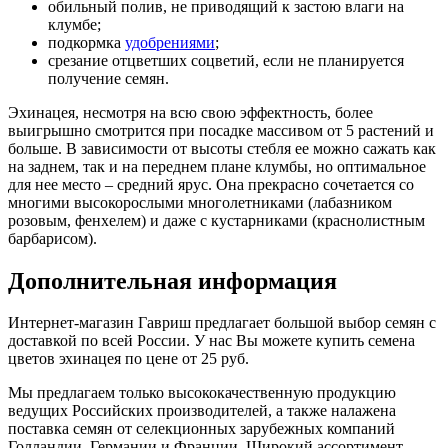
обильный полив, не приводящий к застою влаги на
клумбе;
подкормка
удобрениями
;
срезание отцветших соцветий, если не планируется
получение семян.
Эхинацея, несмотря на всю свою эффектность, более
выигрышно смотрится при посадке массивом от 5 растений и
больше. В зависимости от высоты стебля ее можно сажать как
на заднем, так и на переднем плане клумбы, но оптимальное
для нее место – средний ярус. Она прекрасно сочетается со
многими высокорослыми многолетниками (лабазником
розовым, фенхелем) и даже с кустарниками (краснолистным
барбарисом).
Дополнительная информация
Интернет-магазин Гавриш предлагает большой выбор семян с
доставкой по всей России. У нас Вы можете купить семена
цветов эхинацея по цене от 25 руб.
Мы предлагаем только высококачественную продукцию
ведущих Российских производителей, а также налажена
поставка семян от селекционных зарубежных компаний
Голландии, Германии и Франции. Широкий ассортимент