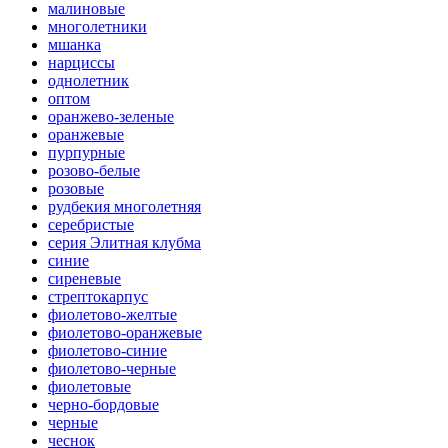
малиновые
многолетники
мшанка
нарциссы
однолетник
оптом
оранжево-зеленые
оранжевые
пурпурные
розово-белые
розовые
рудбекия многолетняя
серебристые
серия Элитная клубма
синие
сиреневые
стрептокарпус
фиолетово-желтые
фиолетово-оранжевые
фиолетово-синие
фиолетово-черные
фиолетовые
черно-бордовые
черные
чеснок