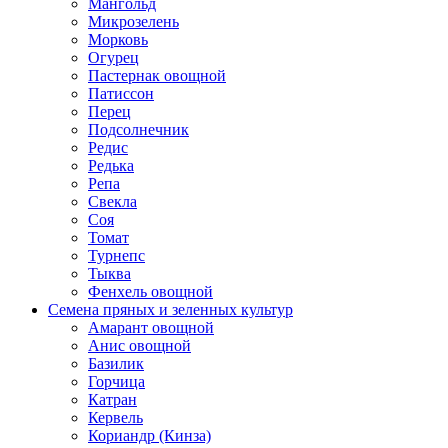
Мангольд
Микрозелень
Морковь
Огурец
Пастернак овощной
Патиссон
Перец
Подсолнечник
Редис
Редька
Репа
Свекла
Соя
Томат
Турнепс
Тыква
Фенхель овощной
Семена пряных и зеленных культур
Амарант овощной
Анис овощной
Базилик
Горчица
Катран
Кервель
Кориандр (Кинза)