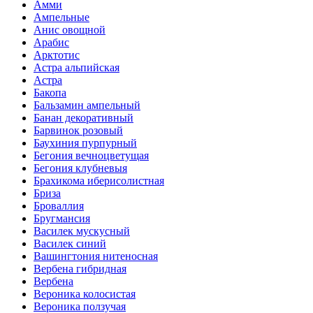
Амми
Ампельные
Анис овощной
Арабис
Арктотис
Астра альпийская
Астра
Бакопа
Бальзамин ампельный
Банан декоративный
Барвинок розовый
Баухиния пурпурный
Бегония вечноцветущая
Бегония клубневыя
Брахикома иберисолистная
Бриза
Броваллия
Бругмансия
Василек мускусный
Василек синий
Вашингтония нитеносная
Вербена гибридная
Вербена
Вероника колосистая
Вероника ползучая