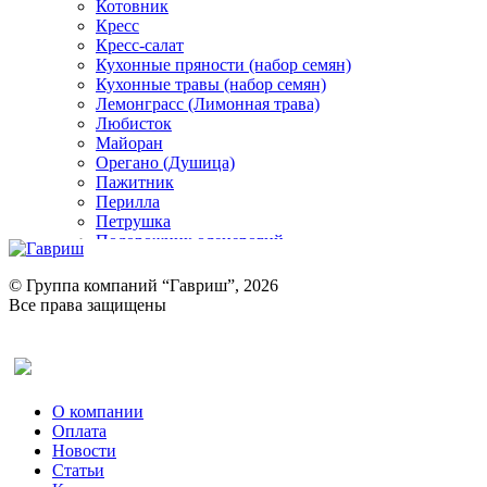
Котовник
Кресс
Кресс-салат
Кухонные пряности (набор семян)
Кухонные травы (набор семян)
Лемонграсс (Лимонная трава)
Любисток
Майоран
Орегано (Душица)
Пажитник
Перилла
Петрушка
Подорожник оленерогий
Портулак пряный
Ревень
© Группа компаний “Гавриш”, 2026
Рукола
Все права защищены
Рута
Салат
Оставить отзыв (для клиентов)
Сельдерей
Спаржа
Табак Курительный
О компании
Тмин
Оплата
Трава для чая
Новости
Туласи
Статьи
Укроп