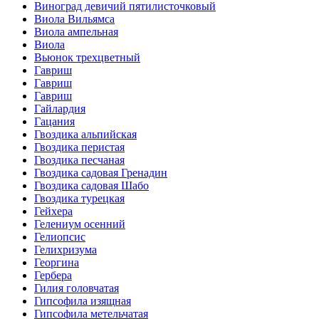
Виноград девичий пятилисточковый
Виола Вильямса
Виола ампельная
Виола
Вьюнок трехцветный
Гавриш
Гавриш
Гавриш
Гайлардия
Гацания
Гвоздика альпийская
Гвоздика перистая
Гвоздика песчаная
Гвоздика садовая Гренадин
Гвоздика садовая Шабо
Гвоздика турецкая
Гейхера
Гелениум осенний
Гелиопсис
Гелихризума
Георгина
Гербера
Гилия головчатая
Гипсофила изящная
Гипсофила метельчатая