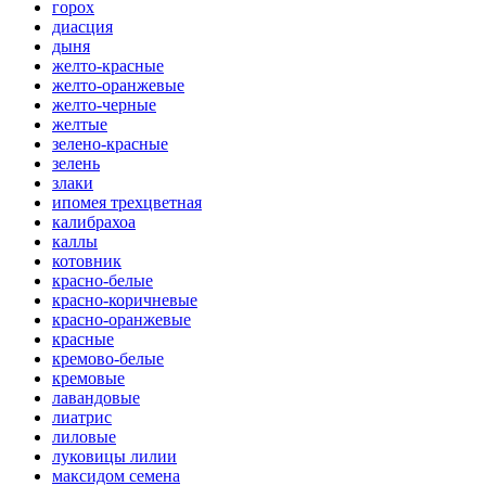
горох
диасция
дыня
желто-красные
желто-оранжевые
желто-черные
желтые
зелено-красные
зелень
злаки
ипомея трехцветная
калибрахоа
каллы
котовник
красно-белые
красно-коричневые
красно-оранжевые
красные
кремово-белые
кремовые
лавандовые
лиатрис
лиловые
луковицы лилии
максидом семена