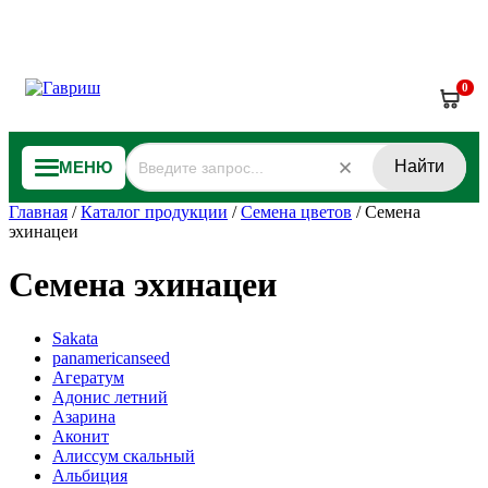
0
Найти
МЕНЮ
Главная
/
Каталог продукции
/
Семена цветов
/
Семена
эхинацеи
Семена эхинацеи
Sakata
panamericanseed
Агератум
Адонис летний
Азарина
Аконит
Алиссум скальный
Альбиция