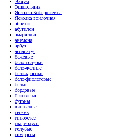
Эхиум
Эшшольция
Ясколка Биберштейна
Ясколка войлочная
абрикос
абутилон
амариллис
анемона
арбуз
аспарагус
бежевые
бело-голубые
бело-желтые
бело-красные
бело-фиолетовые
белые
бордовые
бронзовые
бутоны
вишневые
герань
гипоэстес
гладиолусы
голубые
гомфрена