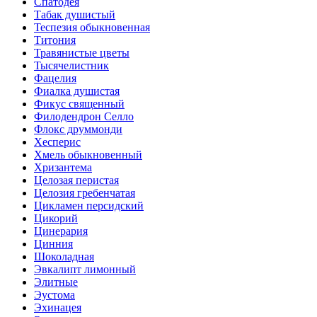
Спатодея
Табак душистый
Теспезия обыкновенная
Титония
Травянистые цветы
Тысячелистник
Фацелия
Фиалка душистая
Фикус священный
Филодендрон Селло
Флокс друммонди
Хесперис
Хмель обыкновенный
Хризантема
Целозая перистая
Целозия гребенчатая
Цикламен персидский
Цикорий
Цинерария
Цинния
Шоколадная
Эвкалипт лимонный
Элитные
Эустома
Эхинацея