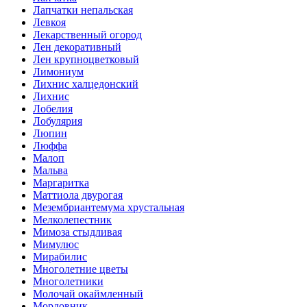
Лапчатки непальская
Левкоя
Лекарственный огород
Лен декоративный
Лен крупноцветковый
Лимониум
Лихнис халцедонский
Лихнис
Лобелия
Лобулярия
Люпин
Люффа
Малоп
Мальва
Маргаритка
Маттиола двурогая
Мезембриантемума хрустальная
Мелколепестник
Мимоза стыдливая
Мимулюс
Мирабилис
Многолетние цветы
Многолетники
Молочай окаймленный
Мордовник