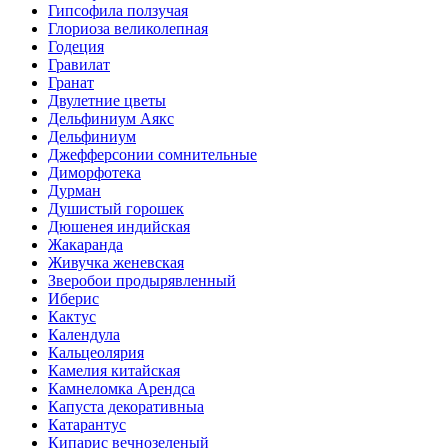
Гипсофила ползучая
Глориоза великолепная
Годеция
Гравилат
Гранат
Двулетние цветы
Дельфиниум Аякс
Дельфиниум
Джефферсонии сомнительные
Диморфотека
Дурман
Душистый горошек
Дюшенея индийская
Жакаранда
Живучка женевская
Зверобои продырявленный
Иберис
Кактус
Календула
Кальцеолярия
Камелия китайская
Камнеломка Арендса
Капуста декоративныа
Катарантус
Кипарис вечнозеленый