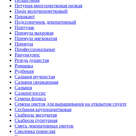
Пеларгония
Петуния многоцветковая низкая
Пион молочноцветковый
Пиракант
Подсолнечник декоративный
Портулак
Примула махровая
Примула мягковатая
Примула
Профессиональные
Ранункулюс
Резеда душистая
Ромашка
Рудбекия
Сальвия мучнистая
Сальвия сверкающая
Сальвия
Сальпиглоссис
Семена флокса
Семена цветов для выращивания на открытом грунте
Сесбания крупноцветковая
Скабиоза звездчатая
Скабиоза пурпурная
Смесь декоративных цветов
Смолевка повислая