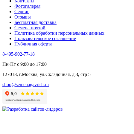
Контакты
Фенхель пряный
Фотогалерея​
Хризантема овощная
Сервис
Цикорий пряный
Отзывы
Цикорий салатный (Витлуф)
Бесплатная доставка
Черемша
Семена почтой
Шпинат
Политика обработки персональных данных
Щавель
Пользовательское соглашение
Эндивий
Публичная оферта
Эстрагон
Семена лекарственных растений
8-495-902-77-18
Алтей
Анис
Пн-Пт с 9:00 до 17:00
Бессмертник
Бораго
127018, г.Москва, ул.Складочная, д.3, стр 5
Валериана
Валерианелла
shop@semenagavrish.ru
Гибискус лекарственный
Девясил
Душица
Зверобой
Змееголовник
Иссоп
Кровохлёбка
Лаванда
Лопух