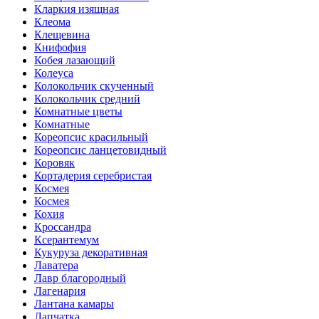
Кларкия изящная
Клеома
Клещевина
Книфофия
Кобея лазающий
Колеуса
Колокольчик скученный
Колокольчик средний
Комнатные цветы
Комнатные
Кореопсис красильный
Кореопсис ланцетовидный
Коровяк
Кортадерия серебристая
Космея
Космея
Кохия
Кроссандра
Ксерантемум
Кукуруза декоративная
Лаватера
Лавр благородный
Лагенария
Лантана камары
Лапчатка