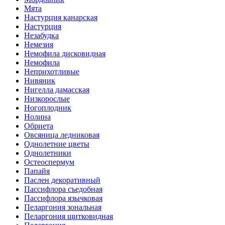
Мята
Настурция канарская
Настурция
Незабудка
Немезия
Немофила дисковидная
Немофила
Неприхотливые
Нивяник
Нигелла дамасская
Низкорослые
Ногоплодник
Нолина
Обриета
Овсяница ледниковая
Однолетние цветы
Однолетники
Остеоспермум
Папайя
Паслен декоративный
Пассифлора съедобная
Пассифлора язычковая
Пеларгония зональная
Пеларгония щитковидная