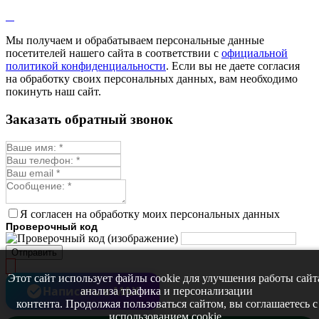
Лофант
Мелисса
Монарда лекарственная
Мы получаем и обрабатываем персональные данные
Мыльнянка
посетителей нашего сайта в соответствии с
официальной
Мята
политикой конфиденциальности
. Если вы не даете согласия
Овсяный корень
на обработку своих персональных данных, вам необходимо
Огуречная трава
покинуть наш сайт.
Пустырник
Расторопша
Заказать обратный звонок
Репешок
Розмарин
Ромашка лекарственная
Синюха
Скорцонера
Смесь лекарственных
Солодка
Стевия
Я согласен на обработку моих персональных данных
Тимьян ползучий (чабрец)
Проверочный код
Фенхель лекарственный
Цикорий лекарственный
Отправить
Чабер
Череда лекарственная
Этот сайт использует файлы cookie для улучшения работы сайт
Чернокорень
Написать в MAX
анализа трафика и персонализации
Шалфей
контента. Продолжая пользоваться сайтом, вы соглашаетесь с
Семена ягод
использованием cookie.