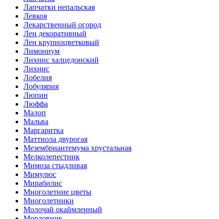
Лапчатки непальская
Левкоя
Лекарственный огород
Лен декоративный
Лен крупноцветковый
Лимониум
Лихнис халцедонский
Лихнис
Лобелия
Лобулярия
Люпин
Люффа
Малоп
Мальва
Маргаритка
Маттиола двурогая
Мезембриантемума хрустальная
Мелколепестник
Мимоза стыдливая
Мимулюс
Мирабилис
Многолетние цветы
Многолетники
Молочай окаймленный
Мордовник