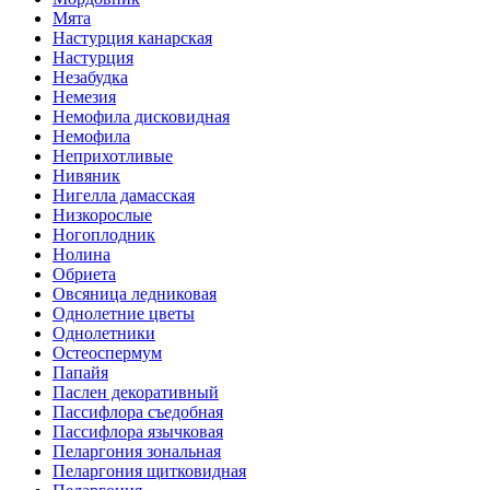
Мята
Настурция канарская
Настурция
Незабудка
Немезия
Немофила дисковидная
Немофила
Неприхотливые
Нивяник
Нигелла дамасская
Низкорослые
Ногоплодник
Нолина
Обриета
Овсяница ледниковая
Однолетние цветы
Однолетники
Остеоспермум
Папайя
Паслен декоративный
Пассифлора съедобная
Пассифлора язычковая
Пеларгония зональная
Пеларгония щитковидная