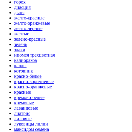
горох
диасция
дыня
желто-красные
желто-оранжевые
желто-черные
желтые
зелено-красные
зелень
злаки
ипомея трехцветная
калибрахоа
каллы
котовник
красно-белые
красно-коричневые
красно-оранжевые
красные
кремово-белые
кремовые
лавандовые
лиатрис
лиловые
луковицы лилии
максидом семена