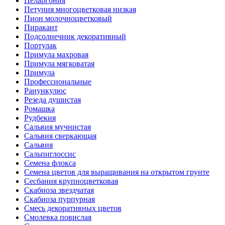
Пеларгония
Петуния многоцветковая низкая
Пион молочноцветковый
Пиракант
Подсолнечник декоративный
Портулак
Примула махровая
Примула мягковатая
Примула
Профессиональные
Ранункулюс
Резеда душистая
Ромашка
Рудбекия
Сальвия мучнистая
Сальвия сверкающая
Сальвия
Сальпиглоссис
Семена флокса
Семена цветов для выращивания на открытом грунте
Сесбания крупноцветковая
Скабиоза звездчатая
Скабиоза пурпурная
Смесь декоративных цветов
Смолевка повислая