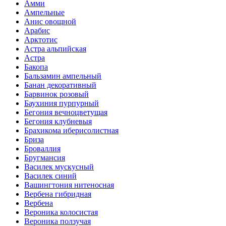
Амми
Ампельные
Анис овощной
Арабис
Арктотис
Астра альпийская
Астра
Бакопа
Бальзамин ампельный
Банан декоративный
Барвинок розовый
Баухиния пурпурный
Бегония вечноцветущая
Бегония клубневыя
Брахикома иберисолистная
Бриза
Броваллия
Бругмансия
Василек мускусный
Василек синий
Вашингтония нитеносная
Вербена гибридная
Вербена
Вероника колосистая
Вероника ползучая