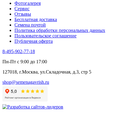
Фотогалерея​
Хризантема овощная
Сервис
Цикорий пряный
Отзывы
Цикорий салатный (Витлуф)
Бесплатная доставка
Черемша
Семена почтой
Шпинат
Политика обработки персональных данных
Щавель
Пользовательское соглашение
Эндивий
Публичная оферта
Эстрагон
Семена лекарственных растений
8-495-902-77-18
Алтей
Анис
Пн-Пт с 9:00 до 17:00
Бессмертник
Бораго
127018, г.Москва, ул.Складочная, д.3, стр 5
Валериана
Валерианелла
shop@semenagavrish.ru
Гибискус лекарственный
Девясил
Душица
Зверобой
Змееголовник
Иссоп
Кровохлёбка
Лаванда
Лопух
Лофант