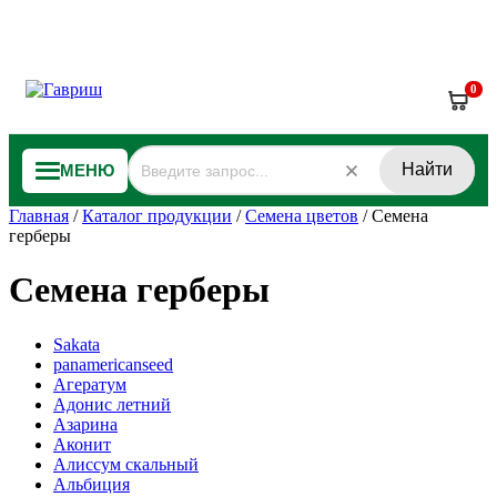
0
Найти
МЕНЮ
Главная
/
Каталог продукции
/
Семена цветов
/
Семена
герберы
Семена герберы
Sakata
panamericanseed
Агератум
Адонис летний
Азарина
Аконит
Алиссум скальный
Альбиция