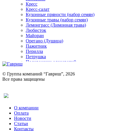
Кресс
Кресс-салат
Кухонные пряности (набор семян)
Кухонные травы (набор семян)
Лемонграсс (Лимонная трава)
Любисток
Майоран
Орегано (Душица)
Пажитник
Перилла
Петрушка
Подорожник оленерогий
Портулак пряный
Ревень
© Группа компаний “Гавриш”, 2026
Рукола
Все права защищены
Рута
Салат
Оставить отзыв (для клиентов)
Сельдерей
Спаржа
Табак Курительный
О компании
Тмин
Оплата
Трава для чая
Новости
Туласи
Статьи
Укроп
Контакты
Фенхель пряный