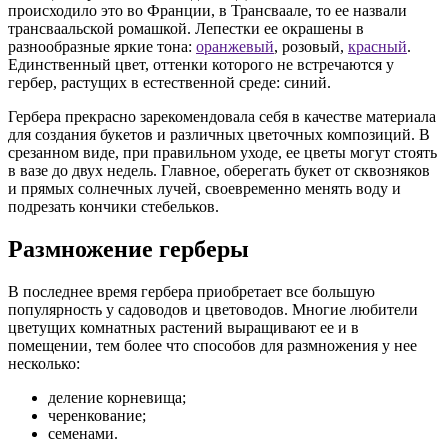
происходило это во Франции, в Трансваале, то ее назвали
трансваальской ромашкой. Лепестки ее окрашены в
разнообразные яркие тона:
оранжевый
, розовый,
красный
.
Единственный цвет, оттенки которого не встречаются у
гербер, растущих в естественной среде: синий.
Гербера прекрасно зарекомендовала себя в качестве материала
для создания букетов и различных цветочных композиций. В
срезанном виде, при правильном уходе, ее цветы могут стоять
в вазе до двух недель. Главное, оберегать букет от сквозняков
и прямых солнечных лучей, своевременно менять воду и
подрезать кончики стебельков.
Размножение герберы
В последнее время гербера приобретает все большую
популярность у садоводов и цветоводов. Многие любители
цветущих комнатных растений выращивают ее и в
помещении, тем более что способов для размножения у нее
несколько:
деление корневища;
черенкование;
семенами.