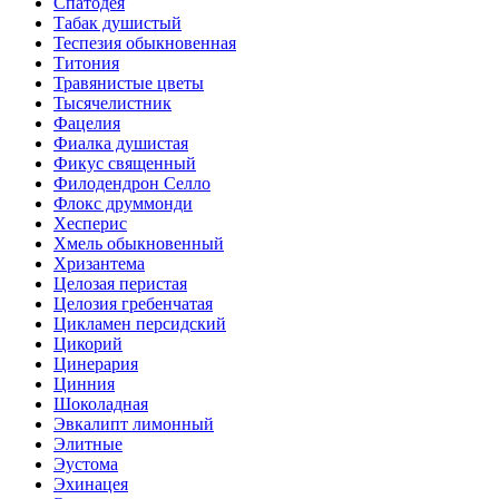
Спатодея
Табак душистый
Теспезия обыкновенная
Титония
Травянистые цветы
Тысячелистник
Фацелия
Фиалка душистая
Фикус священный
Филодендрон Селло
Флокс друммонди
Хесперис
Хмель обыкновенный
Хризантема
Целозая перистая
Целозия гребенчатая
Цикламен персидский
Цикорий
Цинерария
Цинния
Шоколадная
Эвкалипт лимонный
Элитные
Эустома
Эхинацея