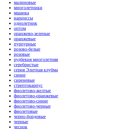
малиновые
многолетники
мшанка
нарциссы
однолетник
оптом
оранжево-зеленые
оранжевые
пурпурные
розово-белые
розовые
рудбекия многолетняя
серебристые
серия Элитная клубма
синие
сиреневые
стрептокарпус
фиолетово-желтые
фиолетово-оранжевые
фиолетово-синие
фиолетово-черные
фиолетовые
черно-бордовые
черные
чеснок