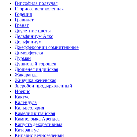
Гипсофила ползучая
Глориоза великолепная
Годеция
Гравилат
Гранат
Двулетние цветы
Дельфиниум Аякс
Дельфиниум
Джефферсонии сомнительные
Диморфотека
Дурман
Душистый горошек
Дюшенея индийская
Жакаранда
Живучка женевская
Зверобои продырявленный
Иберис
Кактус
Календула
Кальцеолярия
Камелия китайская
Камнеломка Арендса
Капуста декоративныа
Катарантус
Кипарис вечнозеленый