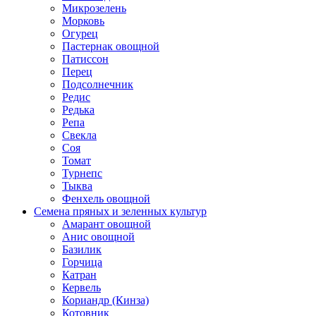
Микрозелень
Морковь
Огурец
Пастернак овощной
Патиссон
Перец
Подсолнечник
Редис
Редька
Репа
Свекла
Соя
Томат
Турнепс
Тыква
Фенхель овощной
Семена пряных и зеленных культур
Амарант овощной
Анис овощной
Базилик
Горчица
Катран
Кервель
Кориандр (Кинза)
Котовник