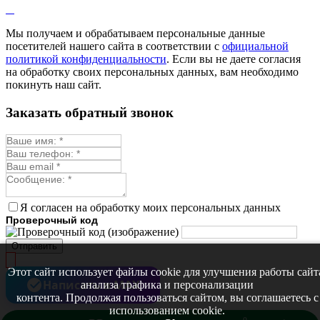
Мелисса
Монарда лекарственная
Мы получаем и обрабатываем персональные данные
Мыльнянка
посетителей нашего сайта в соответствии с
официальной
Мята
политикой конфиденциальности
. Если вы не даете согласия
Овсяный корень
на обработку своих персональных данных, вам необходимо
Огуречная трава
покинуть наш сайт.
Пустырник
Расторопша
Заказать обратный звонок
Репешок
Розмарин
Ромашка лекарственная
Синюха
Скорцонера
Смесь лекарственных
Солодка
Стевия
Я согласен на обработку моих персональных данных
Тимьян ползучий (чабрец)
Проверочный код
Фенхель лекарственный
Цикорий лекарственный
Отправить
Чабер
Череда лекарственная
Этот сайт использует файлы cookie для улучшения работы сайт
Чернокорень
Написать в MAX
анализа трафика и персонализации
Шалфей
контента. Продолжая пользоваться сайтом, вы соглашаетесь с
Семена ягод
использованием cookie.