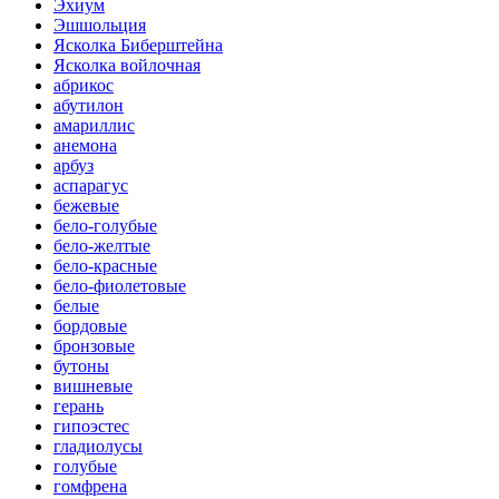
Эхиум
Эшшольция
Ясколка Биберштейна
Ясколка войлочная
абрикос
абутилон
амариллис
анемона
арбуз
аспарагус
бежевые
бело-голубые
бело-желтые
бело-красные
бело-фиолетовые
белые
бордовые
бронзовые
бутоны
вишневые
герань
гипоэстес
гладиолусы
голубые
гомфрена