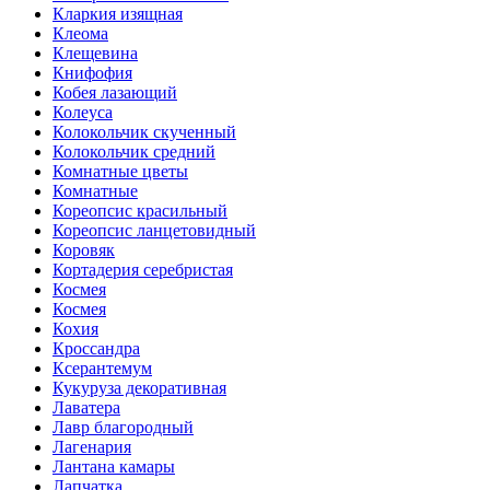
Кларкия изящная
Клеома
Клещевина
Книфофия
Кобея лазающий
Колеуса
Колокольчик скученный
Колокольчик средний
Комнатные цветы
Комнатные
Кореопсис красильный
Кореопсис ланцетовидный
Коровяк
Кортадерия серебристая
Космея
Космея
Кохия
Кроссандра
Ксерантемум
Кукуруза декоративная
Лаватера
Лавр благородный
Лагенария
Лантана камары
Лапчатка