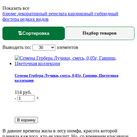
Показать все
блюме
декоративный
ренельта
карликовый
гибридный
фостера
редких видов
⇅
Сортировка
Подбор товаров
Выводить по:
элементов
Семена Гербера Лучики, смесь, 0,05г, Гавриш, Цветочная
коллекция
114 руб.
-
+
В давние времена жила в лесу нимфа, красота которой
пленяла каждого, кто ее увидит. Но, со временем красавице