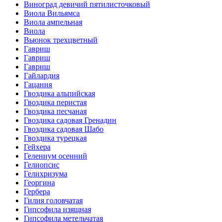
Виноград девичий пятилисточковый
Виола Вильямса
Виола ампельная
Виола
Вьюнок трехцветный
Гавриш
Гавриш
Гавриш
Гайлардия
Гацания
Гвоздика альпийская
Гвоздика перистая
Гвоздика песчаная
Гвоздика садовая Гренадин
Гвоздика садовая Шабо
Гвоздика турецкая
Гейхера
Гелениум осенний
Гелиопсис
Гелихризума
Георгина
Гербера
Гилия головчатая
Гипсофила изящная
Гипсофила метельчатая