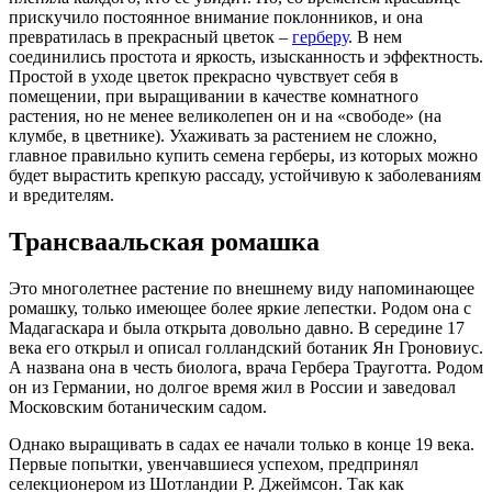
прискучило постоянное внимание поклонников, и она
превратилась в прекрасный цветок –
герберу
. В нем
соединились простота и яркость, изысканность и эффектность.
Простой в уходе цветок прекрасно чувствует себя в
помещении, при выращивании в качестве комнатного
растения, но не менее великолепен он и на «свободе» (на
клумбе, в цветнике). Ухаживать за растением не сложно,
главное правильно купить семена герберы, из которых можно
будет вырастить крепкую рассаду, устойчивую к заболеваниям
и вредителям.
Трансваальская ромашка
Это многолетнее растение по внешнему виду напоминающее
ромашку, только имеющее более яркие лепестки. Родом она с
Мадагаскара и была открыта довольно давно. В середине 17
века его открыл и описал голландский ботаник Ян Гроновиус.
А названа она в честь биолога, врача Гербера Трауготта. Родом
он из Германии, но долгое время жил в России и заведовал
Московским ботаническим садом.
Однако выращивать в садах ее начали только в конце 19 века.
Первые попытки, увенчавшиеся успехом, предпринял
селекционером из Шотландии Р. Джеймсон. Так как