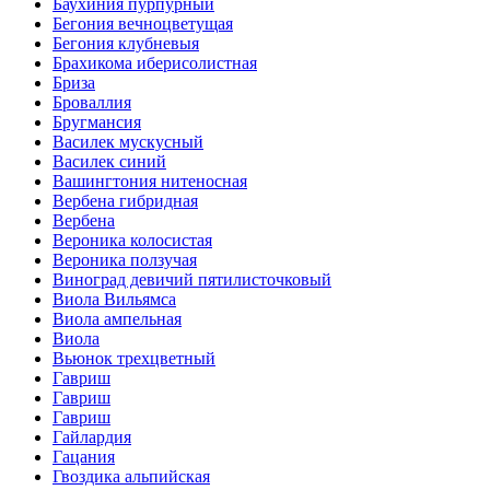
Баухиния пурпурный
Бегония вечноцветущая
Бегония клубневыя
Брахикома иберисолистная
Бриза
Броваллия
Бругмансия
Василек мускусный
Василек синий
Вашингтония нитеносная
Вербена гибридная
Вербена
Вероника колосистая
Вероника ползучая
Виноград девичий пятилисточковый
Виола Вильямса
Виола ампельная
Виола
Вьюнок трехцветный
Гавриш
Гавриш
Гавриш
Гайлардия
Гацания
Гвоздика альпийская