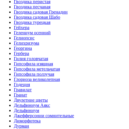
Гвоздика перистая
Гвоздика песчаная
Гвоздика садовая Гренадин
Гвоздика садовая Шабо
Гвоздика турецкая
Гейхера
Гелениум осенний
Гелиопсис
Гелихризума
Георгина
Гербера
Гилия головчатая
Гипсофила изящная
Гипсофила метельчатая
Гипсофила ползучая
Глориоза великолепная
Годеция
Гравилат
Гранат
Двулетние цветы
Дельфиниум Аякс
Дельфиниум
Джефферсонии сомнительные
Диморфотека
Дурман