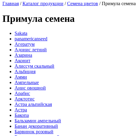
Главная
/
Каталог продукции
/
Семена цветов
/
Примула семена
Примула семена
Sakata
panamericanseed
Агератум
Адонис летний
Азарина
Аконит
Алиссум скальный
Альбиция
Амми
Ампельные
Анис овощной
Арабис
Арктотис
Астра альпийская
Астра
Бакопа
Бальзамин ампельный
Банан декоративный
Барвинок розовый