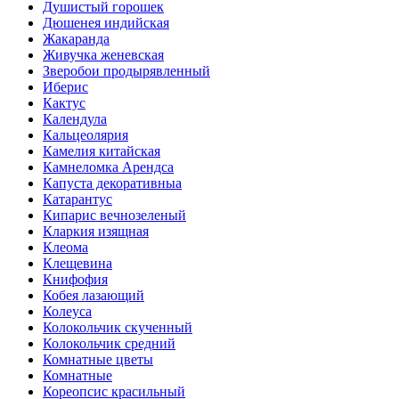
Душистый горошек
Дюшенея индийская
Жакаранда
Живучка женевская
Зверобои продырявленный
Иберис
Кактус
Календула
Кальцеолярия
Камелия китайская
Камнеломка Арендса
Капуста декоративныа
Катарантус
Кипарис вечнозеленый
Кларкия изящная
Клеома
Клещевина
Книфофия
Кобея лазающий
Колеуса
Колокольчик скученный
Колокольчик средний
Комнатные цветы
Комнатные
Кореопсис красильный