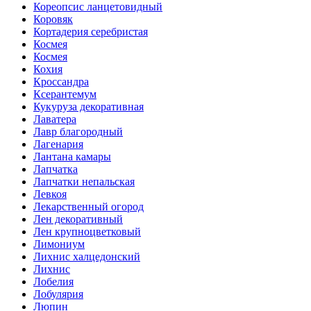
Кореопсис ланцетовидный
Коровяк
Кортадерия серебристая
Космея
Космея
Кохия
Кроссандра
Ксерантемум
Кукуруза декоративная
Лаватера
Лавр благородный
Лагенария
Лантана камары
Лапчатка
Лапчатки непальская
Левкоя
Лекарственный огород
Лен декоративный
Лен крупноцветковый
Лимониум
Лихнис халцедонский
Лихнис
Лобелия
Лобулярия
Люпин