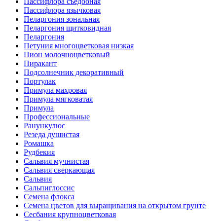
Пассифлора съедобная
Пассифлора язычковая
Пеларгония зональная
Пеларгония щитковидная
Пеларгония
Петуния многоцветковая низкая
Пион молочноцветковый
Пиракант
Подсолнечник декоративный
Портулак
Примула махровая
Примула мягковатая
Примула
Профессиональные
Ранункулюс
Резеда душистая
Ромашка
Рудбекия
Сальвия мучнистая
Сальвия сверкающая
Сальвия
Сальпиглоссис
Семена флокса
Семена цветов для выращивания на открытом грунте
Сесбания крупноцветковая