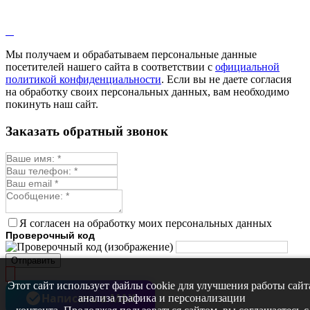
Лопух
Лофант
Мелисса
Монарда лекарственная
Мы получаем и обрабатываем персональные данные
Мыльнянка
посетителей нашего сайта в соответствии с
официальной
Мята
политикой конфиденциальности
. Если вы не даете согласия
Овсяный корень
на обработку своих персональных данных, вам необходимо
Огуречная трава
покинуть наш сайт.
Пустырник
Расторопша
Заказать обратный звонок
Репешок
Розмарин
Ромашка лекарственная
Синюха
Скорцонера
Смесь лекарственных
Солодка
Стевия
Я согласен на обработку моих персональных данных
Тимьян ползучий (чабрец)
Проверочный код
Фенхель лекарственный
Цикорий лекарственный
Отправить
Чабер
Череда лекарственная
Этот сайт использует файлы cookie для улучшения работы сайт
Чернокорень
Написать в MAX
анализа трафика и персонализации
Шалфей