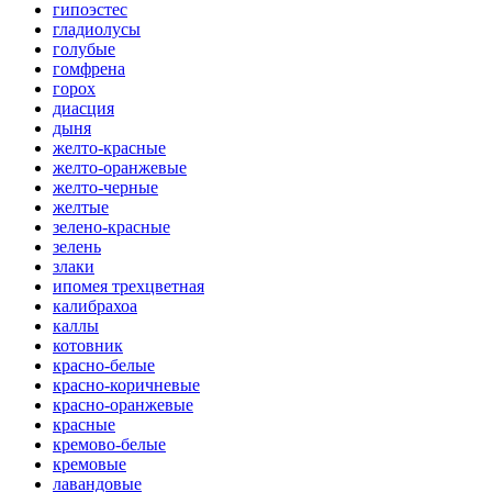
гипоэстес
гладиолусы
голубые
гомфрена
горох
диасция
дыня
желто-красные
желто-оранжевые
желто-черные
желтые
зелено-красные
зелень
злаки
ипомея трехцветная
калибрахоа
каллы
котовник
красно-белые
красно-коричневые
красно-оранжевые
красные
кремово-белые
кремовые
лавандовые