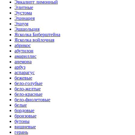
Эвкалипт лимонный
Элитные
Эустома
Эхинацея
Эхиум
Эшшольция
Ясколка Биберштейна
Ясколка войлочная
абрикос
абутилон
амариллис
анемона
арбуз
аспарагус
бежевые
бело-голубые
бело-желтые
бело-красные
бело-фиолетовые
белые
бордовые
бронзовые
бутоны
вишневые
герань