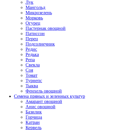
Лук
Мангольд
Микрозелень
Морковь
Огурец
Пастернак овощной
Патиссон
Перец
Подсолнечник
Редис
Редька
Репа
Свекла
Соя
Томат
Турнепс
Тыква
Фенхель овощной
Семена пряных и зеленных культур
Амарант овощной
Анис овощной
Базилик
Горчица
Катран
Кервель