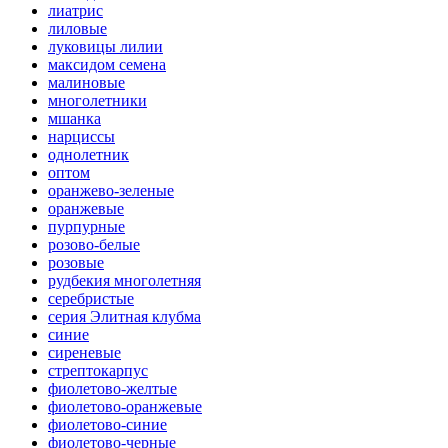
лиатрис
лиловые
луковицы лилии
максидом семена
малиновые
многолетники
мшанка
нарциссы
однолетник
оптом
оранжево-зеленые
оранжевые
пурпурные
розово-белые
розовые
рудбекия многолетняя
серебристые
серия Элитная клубма
синие
сиреневые
стрептокарпус
фиолетово-желтые
фиолетово-оранжевые
фиолетово-синие
фиолетово-черные