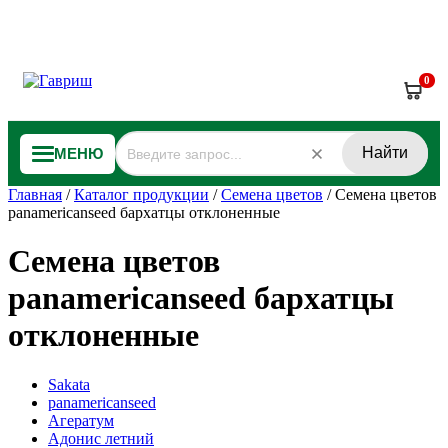
0
Найти
МЕНЮ
Главная
/
Каталог продукции
/
Семена цветов
/
Семена цветов
panamericanseed бархатцы отклоненные
Семена цветов
panamericanseed бархатцы
отклоненные
Sakata
panamericanseed
Агератум
Адонис летний