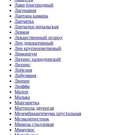
Лавр благородный
Лагенария
Лантана камары
Лапчатка
Лапчатки непальская
Левкоя
Лекарственный огород
Лен декоративный
Лен крупноцветковый
Лимониум
Лихнис халцедонский
Лихнис
Лобелия
Лобулярия
Люпин
Люффа
Малоп
Мальва
Маргаритка
Маттиола двурогая
Мезембриантемума хрустальная
Мелколепестник
Мимоза стыдливая
Мимулюс