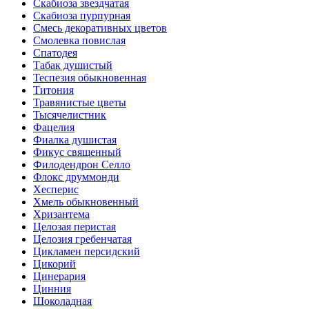
Скабиоза звездчатая
Скабиоза пурпурная
Смесь декоративных цветов
Смолевка повислая
Спатодея
Табак душистый
Теспезия обыкновенная
Титония
Травянистые цветы
Тысячелистник
Фацелия
Фиалка душистая
Фикус священный
Филодендрон Селло
Флокс друммонди
Хесперис
Хмель обыкновенный
Хризантема
Целозая перистая
Целозия гребенчатая
Цикламен персидский
Цикорий
Цинерария
Цинния
Шоколадная