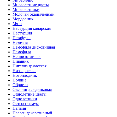
Мирабилис
Многолетние цветы
Многолетники
Молочай окаймленный
Мордовник
Мята
Настурция канарская
Настурция
Незабудка
Немезия
Немофила дисковидная
Немофила
Неприхотливые
Нивяник
Нигелла дамасская
Низкорослые
Ногоплодник
Нолина
Обриета
Овсяница ледниковая
Однолетние цветы
Однолетники
Остеоспермум
Папайя
Паслен декоративный