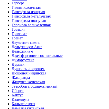
Гербера
Гилия головчатая
Гипсофила изящная
Гипсофила метельчатая
Гипсофила ползучая
Глориоза великолепная
Годеция
Гравилат
Гранат
Двулетние цветы
Дельфиниум Аякс
Дельфиниум
Джефферсонии сомнительные
Диморфотека
Дурман
Душистый горошек
Дюшенея индийская
Жакаранда
Живучка женевская
Зверобои продырявленный
Иберис
Кактус
Календула
Кальцеолярия
Камелия китайская