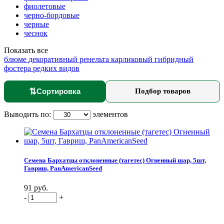
фиолетовые
черно-бордовые
черные
чеснок
Показать все
блюме
декоративный
ренельта
карликовый
гибридный
фостера
редких видов
⇅
Сортировка
Подбор товаров
Выводить по:
элементов
Семена Бархатцы отклоненные (тагетес) Огненный шар, 5шт,
Гавриш, PanAmericanSeed
91 руб.
-
+