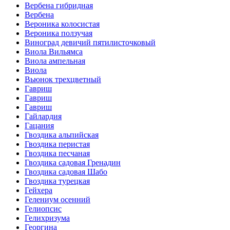
Вербена гибридная
Вербена
Вероника колосистая
Вероника ползучая
Виноград девичий пятилисточковый
Виола Вильямса
Виола ампельная
Виола
Вьюнок трехцветный
Гавриш
Гавриш
Гавриш
Гайлардия
Гацания
Гвоздика альпийская
Гвоздика перистая
Гвоздика песчаная
Гвоздика садовая Гренадин
Гвоздика садовая Шабо
Гвоздика турецкая
Гейхера
Гелениум осенний
Гелиопсис
Гелихризума
Георгина