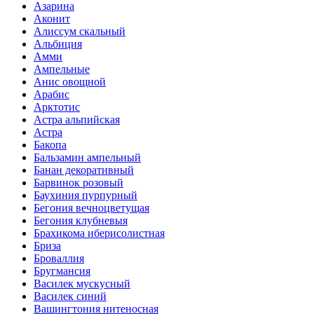
Азарина
Аконит
Алиссум скальный
Альбиция
Амми
Ампельные
Анис овощной
Арабис
Арктотис
Астра альпийская
Астра
Бакопа
Бальзамин ампельный
Банан декоративный
Барвинок розовый
Баухиния пурпурный
Бегония вечноцветущая
Бегония клубневыя
Брахикома иберисолистная
Бриза
Броваллия
Бругмансия
Василек мускусный
Василек синий
Вашингтония нитеносная