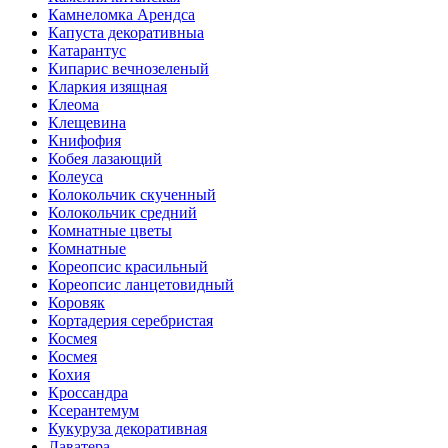
Камнеломка Арендса
Капуста декоративныа
Катарантус
Кипарис вечнозеленый
Кларкия изящная
Клеома
Клещевина
Книфофия
Кобея лазающий
Колеуса
Колокольчик скученный
Колокольчик средний
Комнатные цветы
Комнатные
Кореопсис красильный
Кореопсис ланцетовидный
Коровяк
Кортадерия серебристая
Космея
Космея
Кохия
Кроссандра
Ксерантемум
Кукуруза декоративная
Лаватера