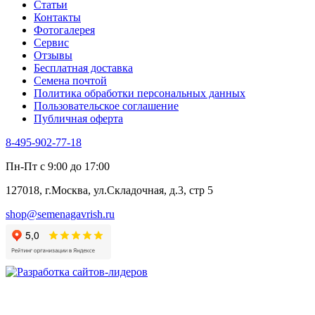
Статьи
Укроп
Контакты
Фенхель пряный
Фотогалерея​
Хризантема овощная
Сервис
Цикорий пряный
Отзывы
Цикорий салатный (Витлуф)
Бесплатная доставка
Черемша
Семена почтой
Шпинат
Политика обработки персональных данных
Щавель
Пользовательское соглашение
Эндивий
Публичная оферта
Эстрагон
Семена лекарственных растений
8-495-902-77-18
Алтей
Анис
Пн-Пт с 9:00 до 17:00
Бессмертник
Бораго
127018, г.Москва, ул.Складочная, д.3, стр 5
Валериана
Валерианелла
shop@semenagavrish.ru
Гибискус лекарственный
Девясил
Душица
Зверобой
Змееголовник
Иссоп
Кровохлёбка
Лаванда