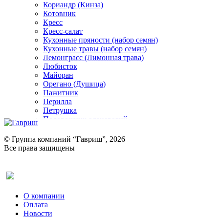
Кориандр (Кинза)
Котовник
Кресс
Кресс-салат
Кухонные пряности (набор семян)
Кухонные травы (набор семян)
Лемонграсс (Лимонная трава)
Любисток
Майоран
Орегано (Душица)
Пажитник
Перилла
Петрушка
Подорожник оленерогий
Портулак пряный
Ревень
© Группа компаний “Гавриш”, 2026
Рукола
Все права защищены
Рута
Салат
Оставить отзыв (для клиентов)
Сельдерей
Спаржа
Табак Курительный
О компании
Тмин
Оплата
Трава для чая
Новости
Туласи