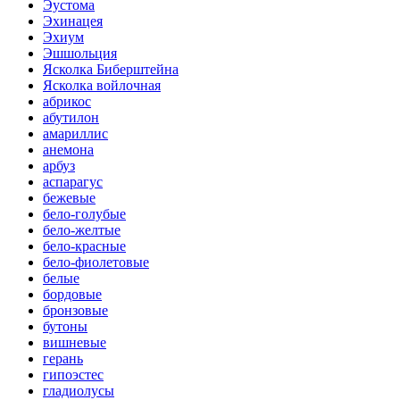
Эустома
Эхинацея
Эхиум
Эшшольция
Ясколка Биберштейна
Ясколка войлочная
абрикос
абутилон
амариллис
анемона
арбуз
аспарагус
бежевые
бело-голубые
бело-желтые
бело-красные
бело-фиолетовые
белые
бордовые
бронзовые
бутоны
вишневые
герань
гипоэстес
гладиолусы