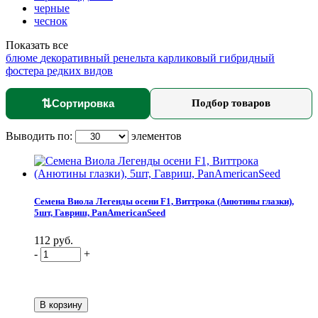
черные
чеснок
Показать все
блюме
декоративный
ренельта
карликовый
гибридный
фостера
редких видов
⇅
Сортировка
Подбор товаров
Выводить по:
элементов
Семена Виола Легенды осени F1, Виттрока (Анютины глазки),
5шт, Гавриш, PanAmericanSeed
112 руб.
-
+