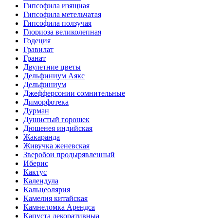
Гипсофила изящная
Гипсофила метельчатая
Гипсофила ползучая
Глориоза великолепная
Годеция
Гравилат
Гранат
Двулетние цветы
Дельфиниум Аякс
Дельфиниум
Джефферсонии сомнительные
Диморфотека
Дурман
Душистый горошек
Дюшенея индийская
Жакаранда
Живучка женевская
Зверобои продырявленный
Иберис
Кактус
Календула
Кальцеолярия
Камелия китайская
Камнеломка Арендса
Капуста декоративныа