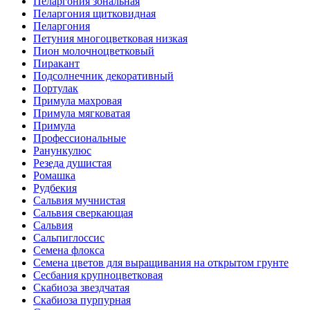
Пеларгония зональная
Пеларгония щитковидная
Пеларгония
Петуния многоцветковая низкая
Пион молочноцветковый
Пиракант
Подсолнечник декоративный
Портулак
Примула махровая
Примула мягковатая
Примула
Профессиональные
Ранункулюс
Резеда душистая
Ромашка
Рудбекия
Сальвия мучнистая
Сальвия сверкающая
Сальвия
Сальпиглоссис
Семена флокса
Семена цветов для выращивания на открытом грунте
Сесбания крупноцветковая
Скабиоза звездчатая
Скабиоза пурпурная