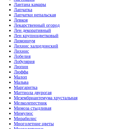
Лантана камары
Лапчатка
Лапчатки непальская
Левкоя
Лекарственный огород
Лен декоративный
Лен крупноцветковый
Лимониум
Лихнис халцедонский
Лихнис
Лобелия
Лобулярия
Люпин
Люффа
Малоп
Мальва
Маргаритка
Маттиола двурогая
Мезембриантемума хрустальная
Мелколепестник
Мимоза стыдливая
Мимулюс
Мирабилис
Многолетние цветы
Многолетники