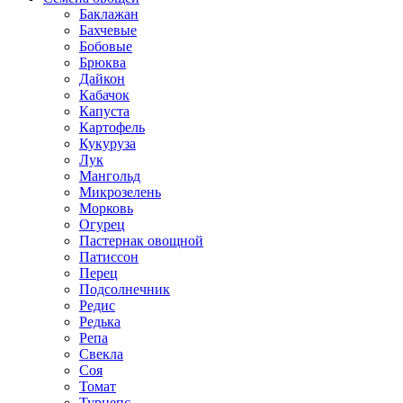
Баклажан
Бахчевые
Бобовые
Брюква
Дайкон
Кабачок
Капуста
Картофель
Кукуруза
Лук
Мангольд
Микрозелень
Морковь
Огурец
Пастернак овощной
Патиссон
Перец
Подсолнечник
Редис
Редька
Репа
Свекла
Соя
Томат
Турнепс