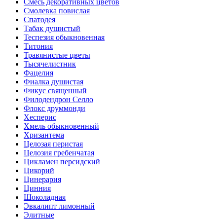
Смесь декоративных цветов
Смолевка повислая
Спатодея
Табак душистый
Теспезия обыкновенная
Титония
Травянистые цветы
Тысячелистник
Фацелия
Фиалка душистая
Фикус священный
Филодендрон Селло
Флокс друммонди
Хесперис
Хмель обыкновенный
Хризантема
Целозая перистая
Целозия гребенчатая
Цикламен персидский
Цикорий
Цинерария
Цинния
Шоколадная
Эвкалипт лимонный
Элитные