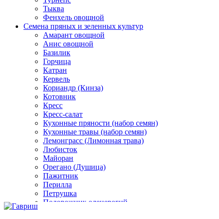
Тыква
Фенхель овощной
Семена пряных и зеленных культур
Амарант овощной
Анис овощной
Базилик
Горчица
Катран
Кервель
Кориандр (Кинза)
Котовник
Кресс
Кресс-салат
Кухонные пряности (набор семян)
Кухонные травы (набор семян)
Лемонграсс (Лимонная трава)
Любисток
Майоран
Орегано (Душица)
Пажитник
Перилла
Петрушка
Подорожник оленерогий
Портулак пряный