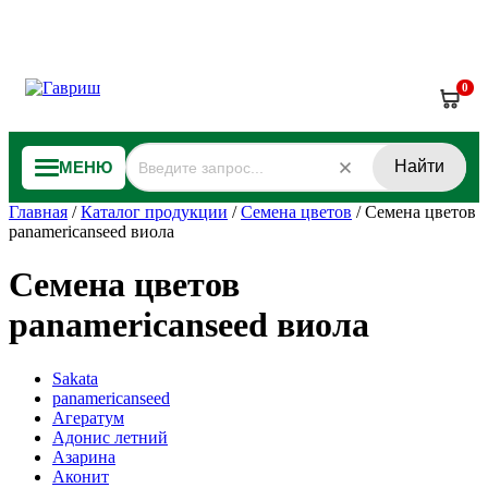
0
Найти
МЕНЮ
Главная
/
Каталог продукции
/
Семена цветов
/
Семена цветов
panamericanseed виола
Семена цветов
panamericanseed виола
Sakata
panamericanseed
Агератум
Адонис летний
Азарина
Аконит