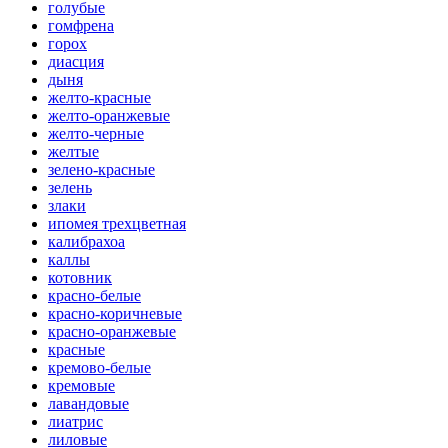
голубые
гомфрена
горох
диасция
дыня
желто-красные
желто-оранжевые
желто-черные
желтые
зелено-красные
зелень
злаки
ипомея трехцветная
калибрахоа
каллы
котовник
красно-белые
красно-коричневые
красно-оранжевые
красные
кремово-белые
кремовые
лавандовые
лиатрис
лиловые