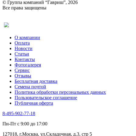
Ревень
© Группа компаний “Гавриш”, 2026
Рукола
Все права защищены
Рута
Салат
Оставить отзыв (для клиентов)
Сельдерей
Спаржа
Табак Курительный
О компании
Тмин
Оплата
Трава для чая
Новости
Туласи
Статьи
Укроп
Контакты
Фенхель пряный
Фотогалерея​
Хризантема овощная
Сервис
Цикорий пряный
Отзывы
Цикорий салатный (Витлуф)
Бесплатная доставка
Черемша
Семена почтой
Шпинат
Политика обработки персональных данных
Щавель
Пользовательское соглашение
Эндивий
Публичная оферта
Эстрагон
Семена лекарственных растений
8-495-902-77-18
Алтей
Анис
Пн-Пт с 9:00 до 17:00
Бессмертник
Бораго
127018, г.Москва, ул.Складочная, д.3, стр 5