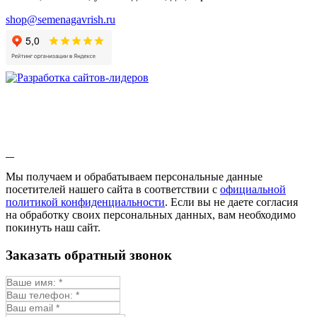
Валериана
Валерианелла
shop@semenagavrish.ru
Гибискус лекарственный
Девясил
Душица
Зверобой
Змееголовник
Иссоп
Кровохлёбка
Лаванда
Лопух
Лофант
Мелисса
Монарда лекарственная
Мы получаем и обрабатываем персональные данные
Мыльнянка
посетителей нашего сайта в соответствии с
официальной
Мята
политикой конфиденциальности
. Если вы не даете согласия
Овсяный корень
на обработку своих персональных данных, вам необходимо
Огуречная трава
покинуть наш сайт.
Пустырник
Расторопша
Заказать обратный звонок
Репешок
Розмарин
Ромашка лекарственная
Синюха
Скорцонера