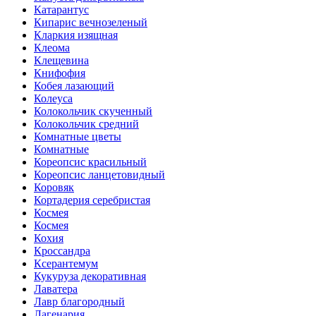
Катарантус
Кипарис вечнозеленый
Кларкия изящная
Клеома
Клещевина
Книфофия
Кобея лазающий
Колеуса
Колокольчик скученный
Колокольчик средний
Комнатные цветы
Комнатные
Кореопсис красильный
Кореопсис ланцетовидный
Коровяк
Кортадерия серебристая
Космея
Космея
Кохия
Кроссандра
Ксерантемум
Кукуруза декоративная
Лаватера
Лавр благородный
Лагенария