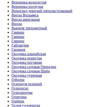
Вероника колосистая
Вероника ползучая
Виноград девичий пятилисточковый
Виола Вильямса
Виола ампельная
Виола
Вьюнок трехцветный
Гавриш
Гавриш
Гавриш
Гайлардия
Гацания
Гвоздика альпийская
Гвоздика перистая
Гвоздика песчаная
Гвоздика садовая Гренадин
Гвоздика садовая Шабо
Гвоздика турецкая
Гейхера
Гелениум осенний
Гелиопсис
Гелихризума
Георгина
Гербера
Гилия головчатая