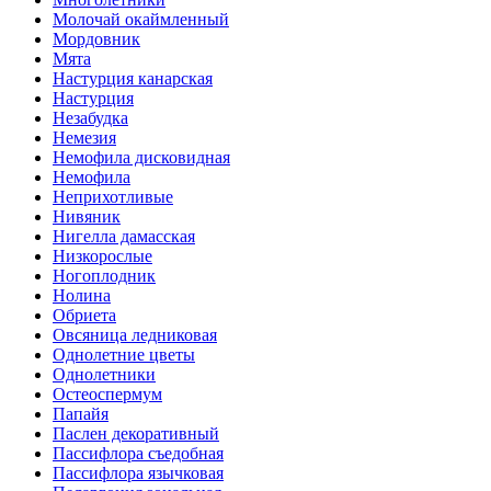
Молочай окаймленный
Мордовник
Мята
Настурция канарская
Настурция
Незабудка
Немезия
Немофила дисковидная
Немофила
Неприхотливые
Нивяник
Нигелла дамасская
Низкорослые
Ногоплодник
Нолина
Обриета
Овсяница ледниковая
Однолетние цветы
Однолетники
Остеоспермум
Папайя
Паслен декоративный
Пассифлора съедобная
Пассифлора язычковая