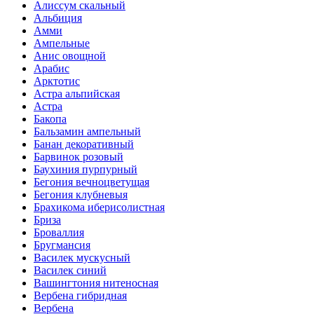
Алиссум скальный
Альбиция
Амми
Ампельные
Анис овощной
Арабис
Арктотис
Астра альпийская
Астра
Бакопа
Бальзамин ампельный
Банан декоративный
Барвинок розовый
Баухиния пурпурный
Бегония вечноцветущая
Бегония клубневыя
Брахикома иберисолистная
Бриза
Броваллия
Бругмансия
Василек мускусный
Василек синий
Вашингтония нитеносная
Вербена гибридная
Вербена