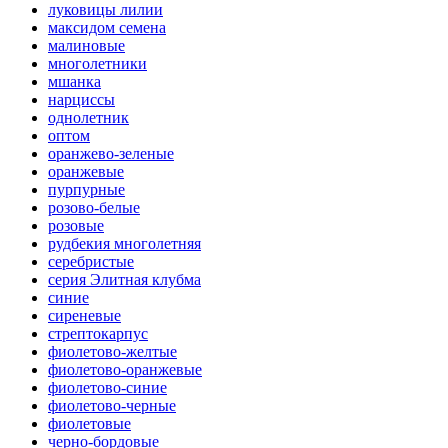
луковицы лилии
максидом семена
малиновые
многолетники
мшанка
нарциссы
однолетник
оптом
оранжево-зеленые
оранжевые
пурпурные
розово-белые
розовые
рудбекия многолетняя
серебристые
серия Элитная клубма
синие
сиреневые
стрептокарпус
фиолетово-желтые
фиолетово-оранжевые
фиолетово-синие
фиолетово-черные
фиолетовые
черно-бордовые