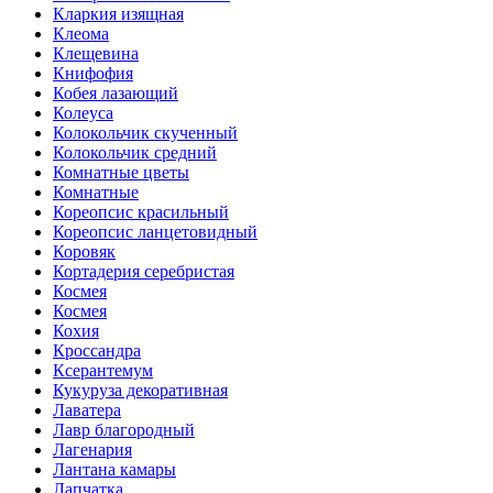
Кларкия изящная
Клеома
Клещевина
Книфофия
Кобея лазающий
Колеуса
Колокольчик скученный
Колокольчик средний
Комнатные цветы
Комнатные
Кореопсис красильный
Кореопсис ланцетовидный
Коровяк
Кортадерия серебристая
Космея
Космея
Кохия
Кроссандра
Ксерантемум
Кукуруза декоративная
Лаватера
Лавр благородный
Лагенария
Лантана камары
Лапчатка