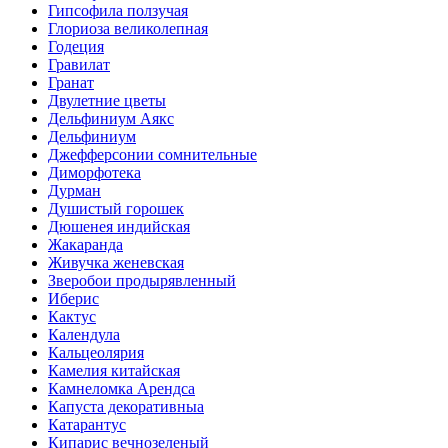
Гипсофила ползучая
Глориоза великолепная
Годеция
Гравилат
Гранат
Двулетние цветы
Дельфиниум Аякс
Дельфиниум
Джефферсонии сомнительные
Диморфотека
Дурман
Душистый горошек
Дюшенея индийская
Жакаранда
Живучка женевская
Зверобои продырявленный
Иберис
Кактус
Календула
Кальцеолярия
Камелия китайская
Камнеломка Арендса
Капуста декоративныа
Катарантус
Кипарис вечнозеленый