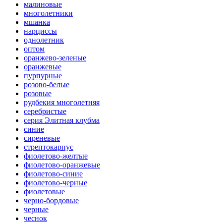
малиновые
многолетники
мшанка
нарциссы
однолетник
оптом
оранжево-зеленые
оранжевые
пурпурные
розово-белые
розовые
рудбекия многолетняя
серебристые
серия Элитная клубма
синие
сиреневые
стрептокарпус
фиолетово-желтые
фиолетово-оранжевые
фиолетово-синие
фиолетово-черные
фиолетовые
черно-бордовые
черные
чеснок