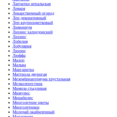
Лапчатки непальская
Левкоя
Лекарственный огород
Лен декоративный
Лен крупноцветковый
Лимониум
Лихнис халцедонский
Лихнис
Лобелия
Лобулярия
Люпин
Люффа
Малоп
Мальва
Маргаритка
Маттиола двурогая
Мезембриантемума хрустальная
Мелколепестник
Мимоза стыдливая
Мимулюс
Мирабилис
Многолетние цветы
Многолетники
Молочай окаймленный
Мордовник