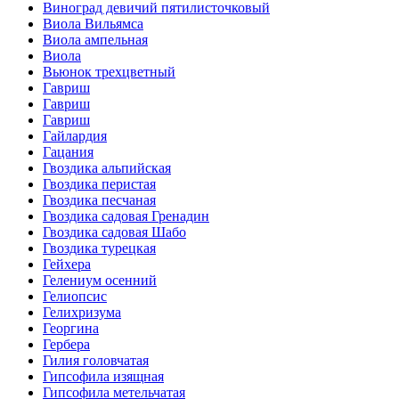
Виноград девичий пятилисточковый
Виола Вильямса
Виола ампельная
Виола
Вьюнок трехцветный
Гавриш
Гавриш
Гавриш
Гайлардия
Гацания
Гвоздика альпийская
Гвоздика перистая
Гвоздика песчаная
Гвоздика садовая Гренадин
Гвоздика садовая Шабо
Гвоздика турецкая
Гейхера
Гелениум осенний
Гелиопсис
Гелихризума
Георгина
Гербера
Гилия головчатая
Гипсофила изящная
Гипсофила метельчатая