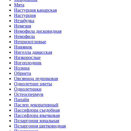
Мята
Настурция канарская
Настурция
Незабудка
Немезия
Немофила дисковидная
Немофила
Неприхотливые
Нивяник
Нигелла дамасская
Низкорослые
Ногоплодник
Нолина
Обриета
Овсяница ледниковая
Однолетние цветы
Однолетники
Остеоспермум
Папайя
Паслен декоративный
Пассифлора съедобная
Пассифлора язычковая
Пеларгония зональная
Пеларгония щитковидная