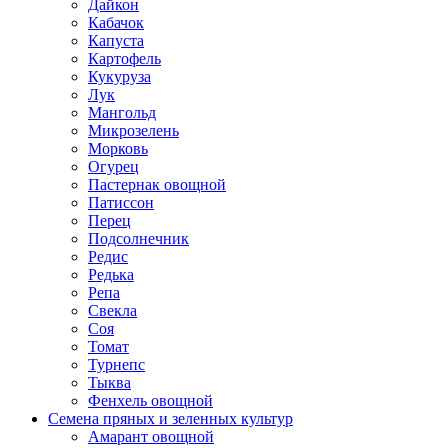
Дайкон
Кабачок
Капуста
Картофель
Кукуруза
Лук
Мангольд
Микрозелень
Морковь
Огурец
Пастернак овощной
Патиссон
Перец
Подсолнечник
Редис
Редька
Репа
Свекла
Соя
Томат
Турнепс
Тыква
Фенхель овощной
Семена пряных и зеленных культур
Амарант овощной