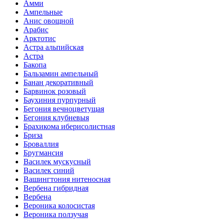
Амми
Ампельные
Анис овощной
Арабис
Арктотис
Астра альпийская
Астра
Бакопа
Бальзамин ампельный
Банан декоративный
Барвинок розовый
Баухиния пурпурный
Бегония вечноцветущая
Бегония клубневыя
Брахикома иберисолистная
Бриза
Броваллия
Бругмансия
Василек мускусный
Василек синий
Вашингтония нитеносная
Вербена гибридная
Вербена
Вероника колосистая
Вероника ползучая