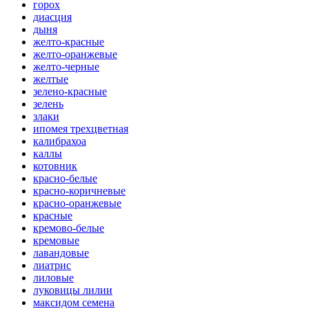
горох
диасция
дыня
желто-красные
желто-оранжевые
желто-черные
желтые
зелено-красные
зелень
злаки
ипомея трехцветная
калибрахоа
каллы
котовник
красно-белые
красно-коричневые
красно-оранжевые
красные
кремово-белые
кремовые
лавандовые
лиатрис
лиловые
луковицы лилии
максидом семена