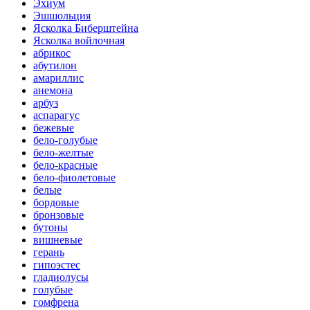
Эхиум
Эшшольция
Ясколка Биберштейна
Ясколка войлочная
абрикос
абутилон
амариллис
анемона
арбуз
аспарагус
бежевые
бело-голубые
бело-желтые
бело-красные
бело-фиолетовые
белые
бордовые
бронзовые
бутоны
вишневые
герань
гипоэстес
гладиолусы
голубые
гомфрена