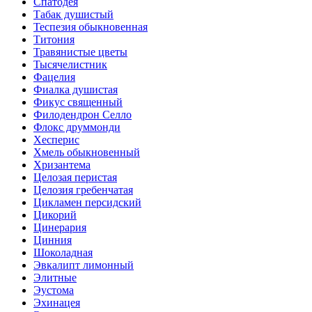
Спатодея
Табак душистый
Теспезия обыкновенная
Титония
Травянистые цветы
Тысячелистник
Фацелия
Фиалка душистая
Фикус священный
Филодендрон Селло
Флокс друммонди
Хесперис
Хмель обыкновенный
Хризантема
Целозая перистая
Целозия гребенчатая
Цикламен персидский
Цикорий
Цинерария
Цинния
Шоколадная
Эвкалипт лимонный
Элитные
Эустома
Эхинацея