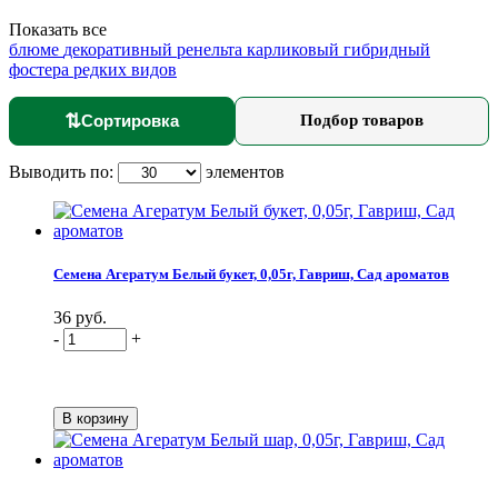
Показать все
блюме
декоративный
ренельта
карликовый
гибридный
фостера
редких видов
⇅
Сортировка
Подбор товаров
Выводить по:
элементов
Семена Агератум Белый букет, 0,05г, Гавриш, Сад ароматов
36 руб.
-
+