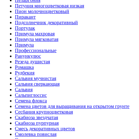
Пеларгония
Петуния многоцветковая низкая
Пион молочноцветковый
Пиракант
Подсолнечник декоративный
Портулак
Примула махровая
Примула мягковатая
Примула
Профессиональные
Ранункулюс
Резеда душистая
Ромашка
Рудбекия
Сальвия мучнистая
Сальвия сверкающая
Сальвия
Сальпиглоссис
Семена флокса
Семена цветов для выращивания на открытом грунте
Сесбания крупноцветковая
Скабиоза звездчатая
Скабиоза пурпурная
Смесь декоративных цветов
Смолевка повислая